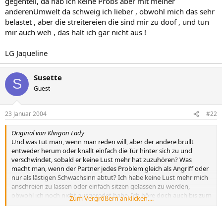
gegenteil, da hab ich keine Probs aber mit meiner
anderenUmwelt da schweig ich lieber , obwohl mich das sehr
belastet , aber die streitereien die sind mir zu doof , und tun
mir auch weh , das halt ich gar nicht aus !
LG Jaqueline
Susette
S
Guest
23 Januar 2004
#22
Original von Klingon Lady
Und was tut man, wenn man reden will, aber der andere brüllt
entweder herum oder knallt einfach die Tür hinter sich zu und
verschwindet, sobald er keine Lust mehr hat zuzuhören? Was
macht man, wenn der Partner jedes Problem gleich als Angriff oder
nur als lästigen Schwachsinn abtut? Ich habe keine Lust mehr mich
anschreien zu lassen oder einfach sitzen gelassen zu werden,
obwohl ich noch nicht ausgeredet habe. Ich höre doch auch bis zum
Zum Vergrößern anklicken....
Ende zu, wenn man mir etwas sagen will! Ich weiß nicht mehr weiter,
ich sitze seit halb fünf heute morgen hier im Büro und es graust mir