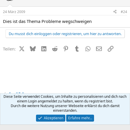
24 März 2009
#24
Dies ist das Thema Probleme wegschweigen
Du musst dich einloggen oder registrieren, um hier zu antworten.
X (Twitter)
Bluesky
LinkedIn
Reddit
Pinterest
Tumblr
WhatsApp
E-Mail
Link
Teilen:
Small Talk
Diese Seite verwendet Cookies, um Inhalte zu personalisieren und dich nach
einem Login angemeldet zu halten, wenn du registriert bist.
Durch die weitere Nutzung unserer Webseite erklärst du dich damit
Kontakt
Nutzungsbedingungen
Datenschutz
Hilfe
R
einverstanden.
S
S
®
Community platform by XenForo
© 2010-2026 XenForo Ltd.
Akzeptieren
Erfahre mehr…