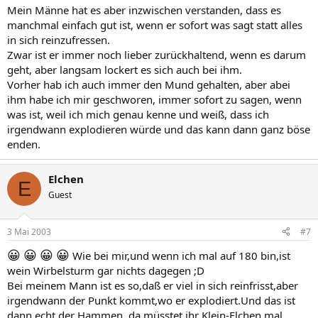
Mein Männe hat es aber inzwischen verstanden, dass es
manchmal einfach gut ist, wenn er sofort was sagt statt alles
in sich reinzufressen.
Zwar ist er immer noch lieber zurückhaltend, wenn es darum
geht, aber langsam lockert es sich auch bei ihm.
Vorher hab ich auch immer den Mund gehalten, aber abei
ihm habe ich mir geschworen, immer sofort zu sagen, wenn
was ist, weil ich mich genau kenne und weiß, dass ich
irgendwann explodieren würde und das kann dann ganz böse
enden.
Elchen
E
Guest
3 Mai 2003
#7
😀
😀
😀
😀
Wie bei mir,und wenn ich mal auf 180 bin,ist
wein Wirbelsturm gar nichts dagegen ;D
Bei meinem Mann ist es so,daß er viel in sich reinfrisst,aber
irgendwann der Punkt kommt,wo er explodiert.Und das ist
dann echt der Hammen..da müsstet ihr Klein-Elchen mal