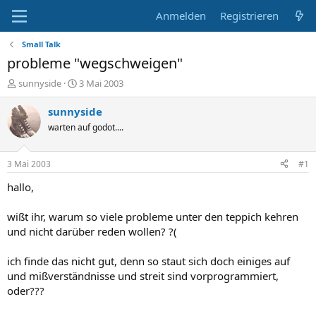
Anmelden
Registrieren
Small Talk
probleme "wegschweigen"
E
E
sunnyside
3 Mai 2003
r
r
s
s
sunnyside
t
t
warten auf godot....
e
e
l
l
l
l
3 Mai 2003
#1
e
t
r
a
hallo,
m
wißt ihr, warum so viele probleme unter den teppich kehren
und nicht darüber reden wollen? ?(
ich finde das nicht gut, denn so staut sich doch einiges auf
und mißverständnisse und streit sind vorprogrammiert,
oder???