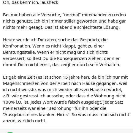
davor, heute abend wieder nach Hause zu gehen. Ich kann einfach
Oh, das kenn' ich. :ausheck
nicht mehr.
Bei mir haben alle Versuche, "normal" miteinander zu reden
nichts genutzt. Ich bin immer stiller geworden und habe gar
nichts mehr gesagt. Das ist aber die schlechteste Lösung.
Heute würde ich Dir raten, suche das Gespräch, die
Konfronation. Wenn es nicht klappt, geht zu einer
Beratungsstelle. Wenn er nicht mag und sich nichts
verbessert, solltest Du die Konsequenzen ziehen, denn er
nimmt Dich nicht ernst, das zeigt er durch sein Verhalten.
Es gab eine Zeit (es ist schon 15 Jahre her), da bin ich nur mit
Magenschmerzen von der Arbeit nach Hause gegangen, weil
ich nicht wusste, was mich wieder alles zu Hause erwartet,
z.B. wie gestresst ich aussehe, oder dass die Wohnung nicht
100% i.O. ist. Jedes Wort wurde falsch ausgelegt, jeder Satz
meinerseits war eine "Bedrohung" für ihn oder die
"Ausgeburt eines kranken Hirns". So was muss man sich nicht
anzun, wirklich nicht.