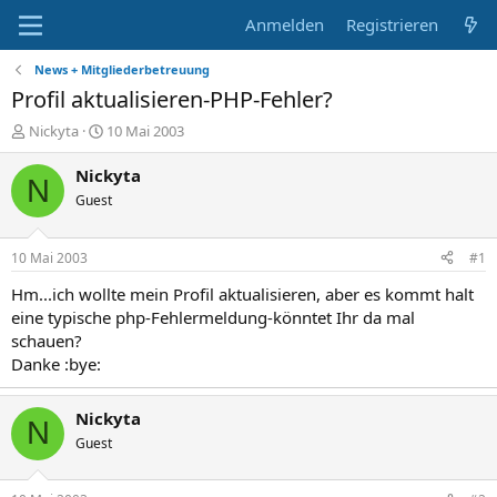
Anmelden
Registrieren
News + Mitgliederbetreuung
Profil aktualisieren-PHP-Fehler?
E
E
Nickyta
10 Mai 2003
r
r
s
s
Nickyta
N
t
t
Guest
e
e
l
l
l
l
10 Mai 2003
#1
e
t
r
a
Hm...ich wollte mein Profil aktualisieren, aber es kommt halt
m
eine typische php-Fehlermeldung-könntet Ihr da mal
schauen?
Danke :bye:
Nickyta
N
Guest