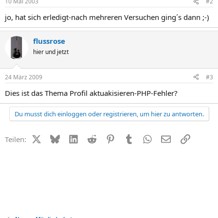
10 Mai 2003
#2
jo, hat sich erledigt-nach mehreren Versuchen ging´s dann ;-)
flussrose
hier und jetzt
24 März 2009
#3
Dies ist das Thema Profil aktuakisieren-PHP-Fehler?
Du musst dich einloggen oder registrieren, um hier zu antworten.
X (Twitter)
Bluesky
LinkedIn
Reddit
Pinterest
Tumblr
WhatsApp
E-Mail
Link
Teilen: