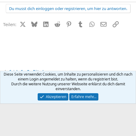
Du musst dich einloggen oder registrieren, um hier zu antworten.
X (Twitter)
Bluesky
LinkedIn
Reddit
Pinterest
Tumblr
WhatsApp
E-Mail
Link
Teilen:
Spiel + Spaß + Rätsel
Diese Seite verwendet Cookies, um Inhalte zu personalisieren und dich nach
einem Login angemeldet zu halten, wenn du registriert bist.
Durch die weitere Nutzung unserer Webseite erklärst du dich damit
Kontakt
Nutzungsbedingungen
Datenschutz
Hilfe
R
einverstanden.
S
S
®
Community platform by XenForo
© 2010-2026 XenForo Ltd.
Akzeptieren
Erfahre mehr…