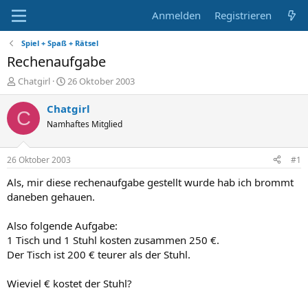
Anmelden
Registrieren
Spiel + Spaß + Rätsel
Rechenaufgabe
E
E
Chatgirl
26 Oktober 2003
r
r
s
s
Chatgirl
C
t
t
Namhaftes Mitglied
e
e
l
l
l
l
26 Oktober 2003
#1
e
t
r
a
Als, mir diese rechenaufgabe gestellt wurde hab ich brommt
m
daneben gehauen.
Also folgende Aufgabe:
1 Tisch und 1 Stuhl kosten zusammen 250 €.
Der Tisch ist 200 € teurer als der Stuhl.
Wieviel € kostet der Stuhl?