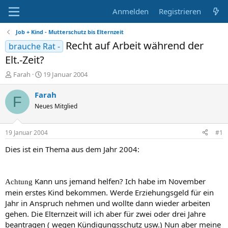
Anmelden
Registrieren
Job + Kind - Mutterschutz bis Elternzeit
Recht auf Arbeit während der
brauche Rat -
Elt.-Zeit?
E
E
Farah
19 Januar 2004
r
r
s
s
Farah
F
t
t
Neues Mitglied
e
e
l
l
l
l
19 Januar 2004
#1
e
t
r
a
Dies ist ein Thema aus dem Jahr 2004:
m
Kann uns jemand helfen? Ich habe im November
Achtung
mein erstes Kind bekommen. Werde Erziehungsgeld für ein
Jahr in Anspruch nehmen und wollte dann wieder arbeiten
gehen. Die Elternzeit will ich aber für zwei oder drei Jahre
beantragen ( wegen Kündigungsschutz usw.) Nun aber meine