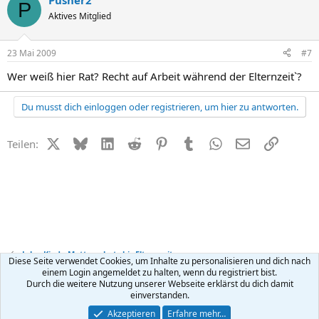
Pusher2
P
Aktives Mitglied
23 Mai 2009
#7
Wer weiß hier Rat? Recht auf Arbeit während der Elternzeit`?
Du musst dich einloggen oder registrieren, um hier zu antworten.
X (Twitter)
Bluesky
LinkedIn
Reddit
Pinterest
Tumblr
WhatsApp
E-Mail
Link
Teilen:
Job + Kind - Mutterschutz bis Elternzeit
Diese Seite verwendet Cookies, um Inhalte zu personalisieren und dich nach
einem Login angemeldet zu halten, wenn du registriert bist.
Durch die weitere Nutzung unserer Webseite erklärst du dich damit
Kontakt
Nutzungsbedingungen
Datenschutz
Hilfe
R
einverstanden.
S
S
®
Community platform by XenForo
© 2010-2026 XenForo Ltd.
Akzeptieren
Erfahre mehr…