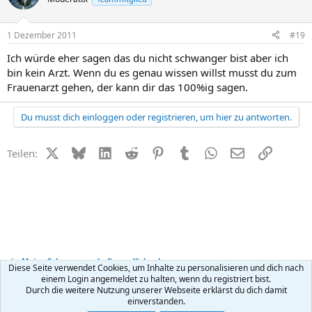
1 Dezember 2011
#19
Ich würde eher sagen das du nicht schwanger bist aber ich
bin kein Arzt. Wenn du es genau wissen willst musst du zum
Frauenarzt gehen, der kann dir das 100%ig sagen.
Du musst dich einloggen oder registrieren, um hier zu antworten.
X (Twitter)
Bluesky
LinkedIn
Reddit
Pinterest
Tumblr
WhatsApp
E-Mail
Link
Teilen:
Meine Schwangerschaft - endlich schwanger
Diese Seite verwendet Cookies, um Inhalte zu personalisieren und dich nach
einem Login angemeldet zu halten, wenn du registriert bist.
Durch die weitere Nutzung unserer Webseite erklärst du dich damit
Kontakt
Nutzungsbedingungen
Datenschutz
Hilfe
R
einverstanden.
S
S