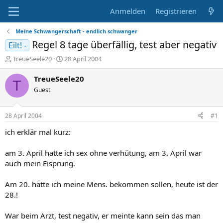
Anmelden
Registrieren
Meine Schwangerschaft - endlich schwanger
Regel 8 tage überfällig, test aber negativ
Eilt! -
E
E
TreueSeele20
28 April 2004
r
r
s
s
TreueSeele20
T
t
t
Guest
e
e
l
l
l
l
28 April 2004
#1
e
t
r
a
ich erklär mal kurz:
m
am 3. April hatte ich sex ohne verhütung, am 3. April war
auch mein Eisprung.
Am 20. hätte ich meine Mens. bekommen sollen, heute ist der
28.!
War beim Arzt, test negativ, er meinte kann sein das man