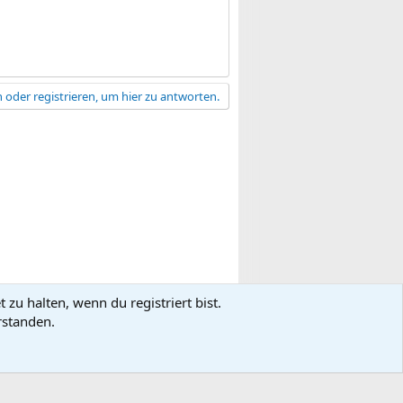
 oder registrieren, um hier zu antworten.
zu halten, wenn du registriert bist.
gsbedingungen
Datenschutz
Hilfe
R
rstanden.
S
S