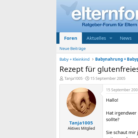
Foren
Aktuelles
News
Neue Beiträge
Baby + Kleinkind
Babynahrung + Baby
Rezept für glutenfreie
E
E
Tanja1005
15 September 2005
r
r
s
s
15 September 200
t
t
Hallo!
e
e
l
l
l
l
Hat irgendwer e
e
t
sollte?
Tanja1005
r
a
m
Aktives Mitglied
Sie schaut mir 