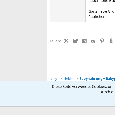
haben tolle B
Ganz liebe Grü
Paulichen
X (Twitter)
Bluesky
LinkedIn
Reddit
Pinter
Teilen:
Baby + Kleinkind
Babynahrung + Baby
Diese Seite verwendet Cookies, um I
Durch di