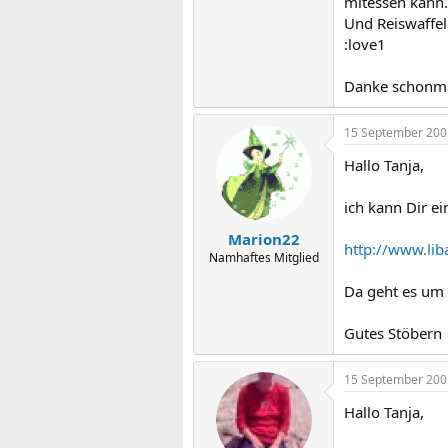
mitessen kann.
Und Reiswaffel
:love1
Danke schonma
15 September 200
Hallo Tanja,
ich kann Dir e
Marion22
http://www.lib
Namhaftes Mitglied
Da geht es um U
Gutes Stöbern
15 September 200
Hallo Tanja,