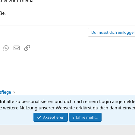
ücher zum Thema!
ße,
Du musst dich einloggen
est
Tumblr
WhatsApp
E-Mail
Link
pflege
nhalte zu personalisieren und dich nach einem Login angemeldet 
Kontakt
Nutzun
e weitere Nutzung unserer Webseite erklärst du dich damit einve
®
Community platform by XenForo
Akzeptieren
Erfahre mehr…
© 2010-2026 XenForo Ltd.