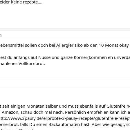
eider keine rezepte....
5
Lebensmittel sollen doch bei Allergierisiko ab den 10 Monat okay
ltest du anfangs auf Nüsse und ganze Körner(kommen eh unverda
mahlenes Vollkornbrot.
t seit einigen Monaten selber und muss ebenfalls auf Glutenfreihei
 Amazon, schau doch mal nach. Persönlich empfehlen kann ich au
http://www.3pauly.de/erprobte-3-pauly-rezepte/glutenfreie-rezepte
örnerbrot, falls Du einen Backautomaten hast. Aber wie gesagt, 