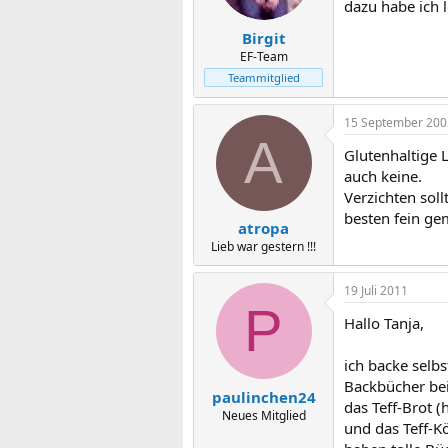
dazu habe ich l
Birgit
EF-Team
Teammitglied
15 September 200
A
Glutenhaltige 
auch keine.
Verzichten sol
besten fein ge
atropa
Lieb war gestern !!!
19 Juli 2011
P
Hallo Tanja,
ich backe selbs
Backbücher bei
paulinchen24
das Teff-Brot (
Neues Mitglied
und das Teff-K