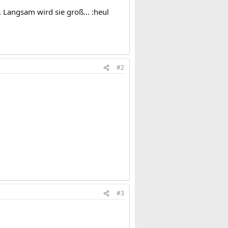
 Langsam wird sie groß... :heul
#2
#3