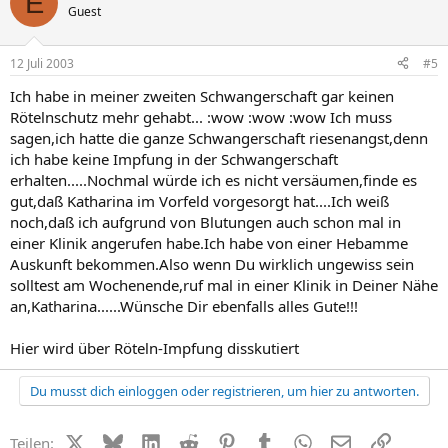
E
Guest
12 Juli 2003
#5
Ich habe in meiner zweiten Schwangerschaft gar keinen
Rötelnschutz mehr gehabt... :wow :wow :wow Ich muss
sagen,ich hatte die ganze Schwangerschaft riesenangst,denn
ich habe keine Impfung in der Schwangerschaft
erhalten.....Nochmal würde ich es nicht versäumen,finde es
gut,daß Katharina im Vorfeld vorgesorgt hat....Ich weiß
noch,daß ich aufgrund von Blutungen auch schon mal in
einer Klinik angerufen habe.Ich habe von einer Hebamme
Auskunft bekommen.Also wenn Du wirklich ungewiss sein
solltest am Wochenende,ruf mal in einer Klinik in Deiner Nähe
an,Katharina......Wünsche Dir ebenfalls alles Gute!!!
Hier wird über Röteln-Impfung disskutiert
Du musst dich einloggen oder registrieren, um hier zu antworten.
X (Twitter)
Bluesky
LinkedIn
Reddit
Pinterest
Tumblr
WhatsApp
E-Mail
Link
Teilen: