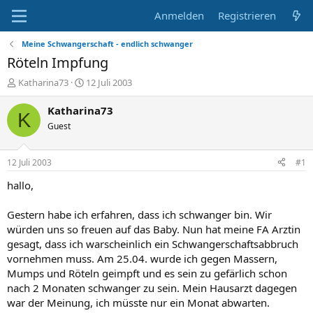
Anmelden
Registrieren
Meine Schwangerschaft - endlich schwanger
Röteln Impfung
E
E
Katharina73
12 Juli 2003
r
r
s
s
Katharina73
K
t
t
Guest
e
e
l
l
l
l
12 Juli 2003
#1
e
t
r
a
hallo,
m
Gestern habe ich erfahren, dass ich schwanger bin. Wir
würden uns so freuen auf das Baby. Nun hat meine FA Arztin
gesagt, dass ich warscheinlich ein Schwangerschaftsabbruch
vornehmen muss. Am 25.04. wurde ich gegen Massern,
Mumps und Röteln geimpft und es sein zu gefärlich schon
nach 2 Monaten schwanger zu sein. Mein Hausarzt dagegen
war der Meinung, ich müsste nur ein Monat abwarten.