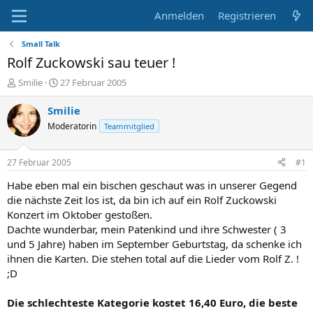
Anmelden
Registrieren
Small Talk
Rolf Zuckowski sau teuer !
E
E
Smilie
27 Februar 2005
r
r
s
s
Smilie
t
t
Moderatorin
Teammitglied
e
e
l
l
l
l
27 Februar 2005
#1
e
t
r
a
Habe eben mal ein bischen geschaut was in unserer Gegend
m
die nächste Zeit los ist, da bin ich auf ein Rolf Zuckowski
Konzert im Oktober gestoßen.
Dachte wunderbar, mein Patenkind und ihre Schwester ( 3
und 5 Jahre) haben im September Geburtstag, da schenke ich
ihnen die Karten. Die stehen total auf die Lieder vom Rolf Z. !
;D
Die schlechteste Kategorie kostet 16,40 Euro, die beste