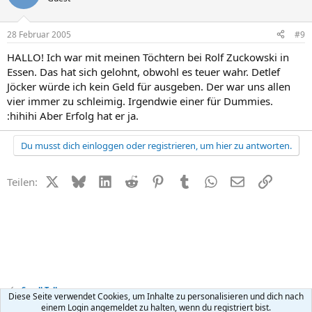
28 Februar 2005
#9
HALLO! Ich war mit meinen Töchtern bei Rolf Zuckowski in
Essen. Das hat sich gelohnt, obwohl es teuer wahr. Detlef
Jöcker würde ich kein Geld für ausgeben. Der war uns allen
vier immer zu schleimig. Irgendwie einer für Dummies.
:hihihi Aber Erfolg hat er ja.
Du musst dich einloggen oder registrieren, um hier zu antworten.
X (Twitter)
Bluesky
LinkedIn
Reddit
Pinterest
Tumblr
WhatsApp
E-Mail
Link
Teilen:
Small Talk
Diese Seite verwendet Cookies, um Inhalte zu personalisieren und dich nach
einem Login angemeldet zu halten, wenn du registriert bist.