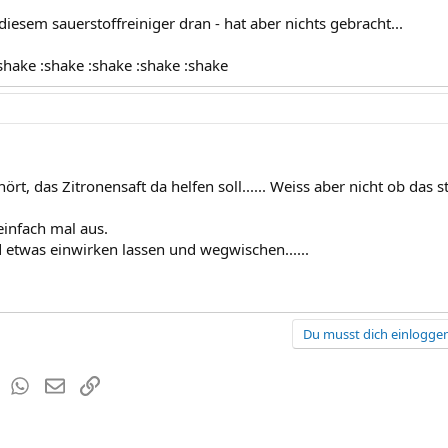
iesem sauerstoffreiniger dran - hat aber nichts gebracht...
shake :shake :shake :shake :shake
ört, das Zitronensaft da helfen soll...... Weiss aber nicht ob das st
einfach mal aus.
 etwas einwirken lassen und wegwischen......
Du musst dich einloggen
est
Tumblr
WhatsApp
E-Mail
Link