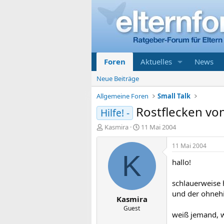
Foren
Aktuelles
News
Neue Beiträge
Allgemeine Foren
Small Talk
Rostflecken vo
Hilfe! -
E
E
Kasmira
11 Mai 2004
r
r
s
s
11 Mai 2004
t
t
K
hallo!
e
e
l
l
l
l
schlauerweise h
e
t
und der ohnehi
Kasmira
r
a
m
Guest
weiß jemand, w