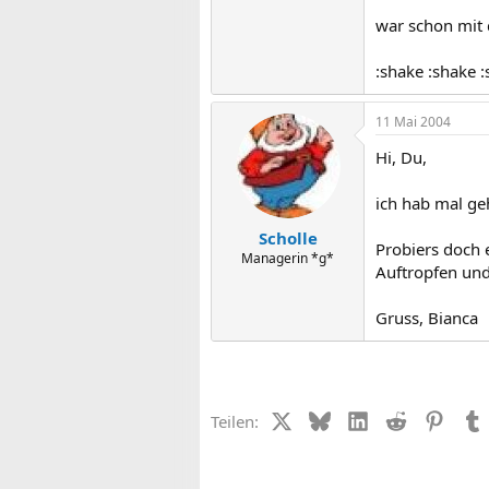
war schon mit d
:shake :shake :
11 Mai 2004
Hi, Du,
ich hab mal geh
Scholle
Probiers doch 
Managerin *g*
Auftropfen und
Gruss, Bianca
X (Twitter)
Bluesky
LinkedIn
Reddit
Pinter
Teilen: