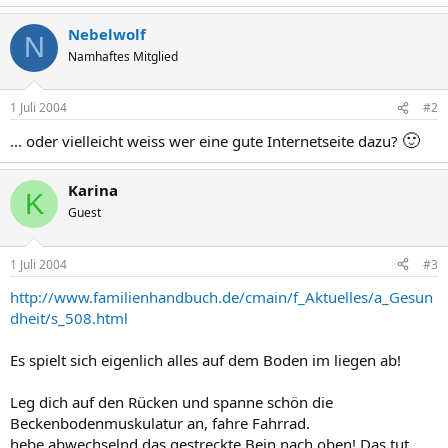
Nebelwolf
N
Namhaftes Mitglied
1 Juli 2004
#2
🙂
... oder vielleicht weiss wer eine gute Internetseite dazu?
Karina
K
Guest
1 Juli 2004
#3
http://www.familienhandbuch.de/cmain/f_Aktuelles/a_Gesun
dheit/s_508.html
Es spielt sich eigenlich alles auf dem Boden im liegen ab!
Leg dich auf den Rücken und spanne schön die
Beckenbodenmuskulatur an, fahre Fahrrad.
hebe abwechselnd das gestreckte Bein nach oben! Das tut