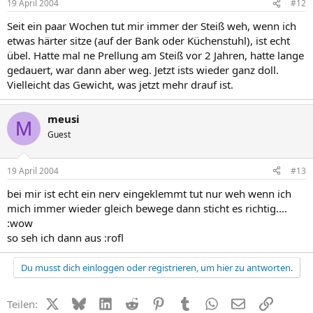
19 April 2004
#12
Seit ein paar Wochen tut mir immer der Steiß weh, wenn ich
etwas härter sitze (auf der Bank oder Küchenstuhl), ist echt
übel. Hatte mal ne Prellung am Steiß vor 2 Jahren, hatte lange
gedauert, war dann aber weg. Jetzt ists wieder ganz doll.
Vielleicht das Gewicht, was jetzt mehr drauf ist.
meusi
M
Guest
19 April 2004
#13
bei mir ist echt ein nerv eingeklemmt tut nur weh wenn ich
mich immer wieder gleich bewege dann sticht es richtig....
:wow
so seh ich dann aus :rofl
Du musst dich einloggen oder registrieren, um hier zu antworten.
X (Twitter)
Bluesky
LinkedIn
Reddit
Pinterest
Tumblr
WhatsApp
E-Mail
Link
Teilen: