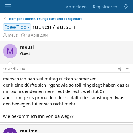
Anmelden
Registrieren
Komplikationen, Frühgeburt und Fehlgeburt
rücken / autsch
Idee/Tipp -
E
E
meusi
18 April 2004
r
r
s
s
meusi
M
t
t
Guest
e
e
l
l
l
l
18 April 2004
#1
e
t
r
a
mensch ich hab seit mittag rücken schmerzen...
m
der kleine dürfte sich irgendwie so toll hingelegt haben das er
mir auf irgendeinen nerv liegt der echt weh tut 0)
aber ihm gehts prima den der schläft oder sonst irgendwas
den bewegen tut er sich nicht mehr
wie bekomm ich ihn von da weg??
malima