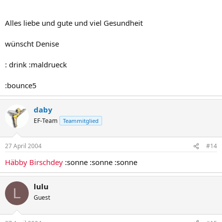
Alles liebe und gute und viel Gesundheit
wünscht Denise
: drink :maldrueck
:bounce5
daby
EF-Team
Teammitglied
27 April 2004
#14
Häbby Birschdey
:sonne :sonne :sonne
lulu
L
Guest