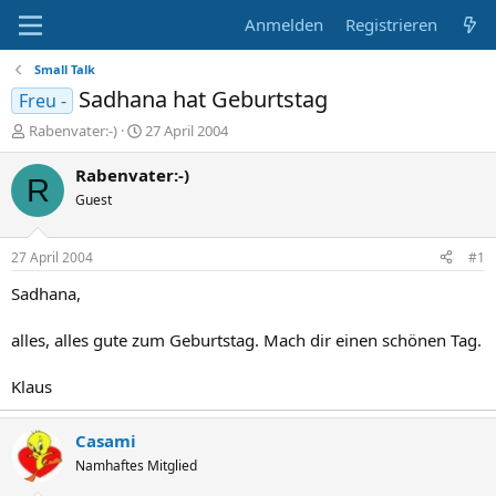
Anmelden
Registrieren
Small Talk
Sadhana hat Geburtstag
Freu -
E
E
Rabenvater:-)
27 April 2004
r
r
s
s
Rabenvater:-)
R
t
t
Guest
e
e
l
l
l
l
27 April 2004
#1
e
t
r
a
Sadhana,
m
alles, alles gute zum Geburtstag. Mach dir einen schönen Tag.
Klaus
Casami
Namhaftes Mitglied