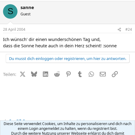
sanne
S
Guest
28 April 2004
#24
Ich wünsch' dir einen wunderschönen Tag und,
dass die Sonne heute auch in dein Herz scheint! :sonne
Du musst dich einloggen oder registrieren, um hier zu antworten.
X (Twitter)
Bluesky
LinkedIn
Reddit
Pinterest
Tumblr
WhatsApp
E-Mail
Link
Teilen:
Small Talk
Diese Seite verwendet Cookies, um Inhalte zu personalisieren und dich nach
einem Login angemeldet zu halten, wenn du registriert bist.
Durch die weitere Nutzung unserer Webseite erklärst du dich damit
Kontakt
Nutzungsbedingungen
Datenschutz
Hilfe
R