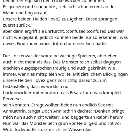
begann erregt, sich den Lockenwickler zu nehmen.
Es grunzte und schnaubte , rieb sich schon erregt an der
Wand und fing an auf
unsere beiden Helden :love2 zuzugehen. Diese sprangen
zuerst zurück,
aber dann ergriff sie Ehrfurcht. :confused :confused Das war
nicht wie geplant, jedoch konnten beide nur so erkennen, was
dieses Eindringen eines dritten für einen Sinn hatte.
Der Lockenwickler war eine wichtige Spielerei, aber eben
auch nicht mehr als das. Das Monster :elch selbst dagegen
erschien ausgesprochen traurig und auch gekränkt, wie
immer, wenn es mitspielen wollte. Mit zärtlichem Blick gingen
unsere Helden :love2 ganz vorsichtig darauf zu, um
festzustellen, dass es wirklich nur
Lockenwickler mit Vibratoren als Ersatz für etwas komplett
Perverses
sein konnten. Erregt wollten beide nun endlich Sex mit
AnnKathrin. :angst Doch AnnKathrin dachte: "Denken bringt
mich nun auch nicht weiter!" und baggerte an Ralphi herum.
Nun war das Monster :elch grün vor Neid :geld und rot vor
Wut. :fuckyou Es stürzte sich ins Wasserglas.