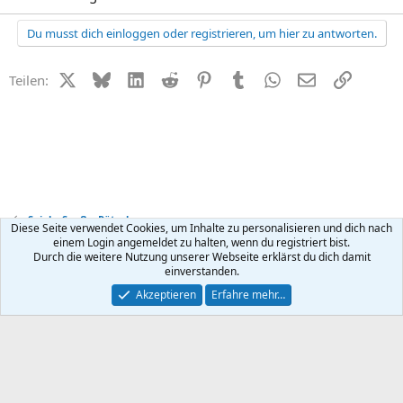
Du musst dich einloggen oder registrieren, um hier zu antworten.
X (Twitter)
Bluesky
LinkedIn
Reddit
Pinterest
Tumblr
WhatsApp
E-Mail
Link
Teilen:
Spiel + Spaß + Rätsel
Diese Seite verwendet Cookies, um Inhalte zu personalisieren und dich nach
einem Login angemeldet zu halten, wenn du registriert bist.
Durch die weitere Nutzung unserer Webseite erklärst du dich damit
Kontakt
Nutzungsbedingungen
Datenschutz
Hilfe
R
einverstanden.
S
S
®
Community platform by XenForo
© 2010-2026 XenForo Ltd.
Akzeptieren
Erfahre mehr…