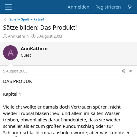
Anmelden
Registrieren
Spiel + Spaß + Rätsel
Sätze bilden: Das Produkt!
E
E
AnnKathrin
5 August 2003
r
r
s
s
AnnKathrin
A
t
t
Guest
e
e
l
l
l
l
5 August 2003
#1
e
t
r
a
DAS PRODUKT
m
Kapitel 1
Vielleicht wollte er damals doch Vertrauen spüren, nicht
wieder Trübsal blasen :heul und allein im kalten Wasser
treiben, obwohl alles darauf hindeutete, dass sie wieder
schneller als er zum großen Rundumschlag oder zur
Schlammschlacht :mua ausholen würde; aber was konnte er