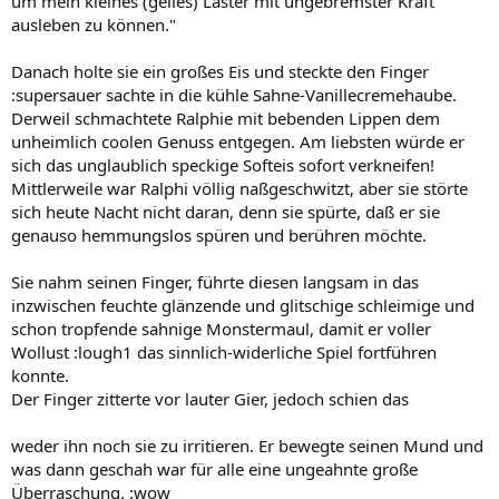
um mein kleines (geiles) Laster mit ungebremster Kraft
ausleben zu können."
Danach holte sie ein großes Eis und steckte den Finger
:supersauer sachte in die kühle Sahne-Vanillecremehaube.
Derweil schmachtete Ralphie mit bebenden Lippen dem
unheimlich coolen Genuss entgegen. Am liebsten würde er
sich das unglaublich speckige Softeis sofort verkneifen!
Mittlerweile war Ralphi völlig naßgeschwitzt, aber sie störte
sich heute Nacht nicht daran, denn sie spürte, daß er sie
genauso hemmungslos spüren und berühren möchte.
Sie nahm seinen Finger, führte diesen langsam in das
inzwischen feuchte glänzende und glitschige schleimige und
schon tropfende sahnige Monstermaul, damit er voller
Wollust :lough1 das sinnlich-widerliche Spiel fortführen
konnte.
Der Finger zitterte vor lauter Gier, jedoch schien das
weder ihn noch sie zu irritieren. Er bewegte seinen Mund und
was dann geschah war für alle eine ungeahnte große
Überraschung. :wow