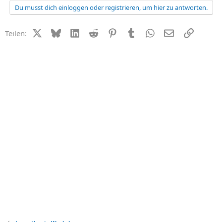
Du musst dich einloggen oder registrieren, um hier zu antworten.
X (Twitter)
Bluesky
LinkedIn
Reddit
Pinterest
Tumblr
WhatsApp
E-Mail
Link
Teilen: