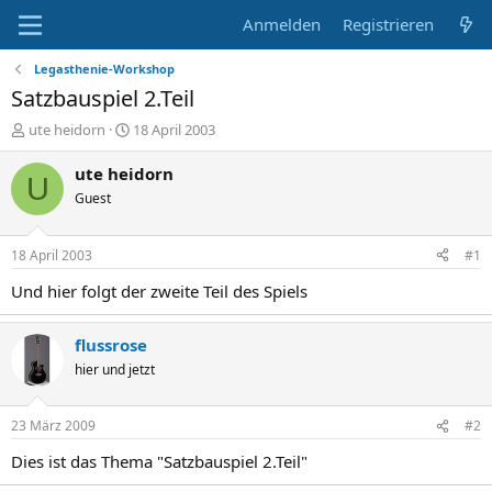
Anmelden
Registrieren
Legasthenie-Workshop
Satzbauspiel 2.Teil
E
E
ute heidorn
18 April 2003
r
r
s
s
ute heidorn
U
t
t
Guest
e
e
l
l
l
l
18 April 2003
#1
e
t
r
a
Und hier folgt der zweite Teil des Spiels
m
flussrose
hier und jetzt
23 März 2009
#2
Dies ist das Thema "Satzbauspiel 2.Teil"