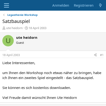
Anmelden
Registrieren
Legasthenie-Workshop
Satzbauspiel
E
E
ute heidorn
18 April 2003
r
r
s
s
ute heidorn
U
t
t
Guest
e
e
l
l
l
l
18 April 2003
#1
e
t
r
a
Liebe Interessenten,
m
um Ihnen den Workshop noch etwas näher zu bringen, habe
ich Ihnen ein zweites Spiel eingestellt - das Satzbauspiel.
Sie können es sich kostenlos downloaden.
Viel Freude damit wünscht Ihnen Ute Heidorn