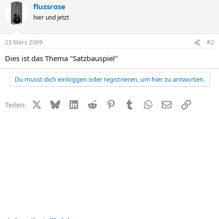
flussrose
hier und jetzt
23 März 2009
#2
Dies ist das Thema "Satzbauspiel"
Du musst dich einloggen oder registrieren, um hier zu antworten.
X (Twitter)
Bluesky
LinkedIn
Reddit
Pinterest
Tumblr
WhatsApp
E-Mail
Link
Teilen: