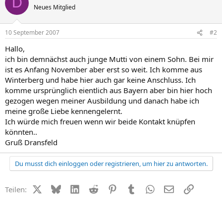
D
Neues Mitglied
10 September 2007
#2
Hallo,
ich bin demnächst auch junge Mutti von einem Sohn. Bei mir
ist es Anfang November aber erst so weit. Ich komme aus
Winterberg und habe hier auch gar keine Anschluss. Ich
komme ursprünglich eientlich aus Bayern aber bin hier hoch
gezogen wegen meiner Ausbildung und danach habe ich
meine große Liebe kennengelernt.
Ich würde mich freuen wenn wir beide Kontakt knüpfen
könnten..
Gruß Dransfeld
Du musst dich einloggen oder registrieren, um hier zu antworten.
X (Twitter)
Bluesky
LinkedIn
Reddit
Pinterest
Tumblr
WhatsApp
E-Mail
Link
Teilen: