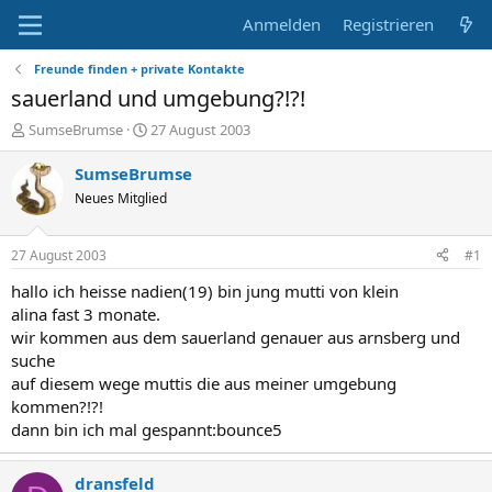
Anmelden
Registrieren
Freunde finden + private Kontakte
sauerland und umgebung?!?!
E
E
SumseBrumse
27 August 2003
r
r
s
s
SumseBrumse
t
t
Neues Mitglied
e
e
l
l
l
l
27 August 2003
#1
e
t
r
a
hallo ich heisse nadien(19) bin jung mutti von klein
m
alina fast 3 monate.
wir kommen aus dem sauerland genauer aus arnsberg und
suche
auf diesem wege muttis die aus meiner umgebung
kommen?!?!
dann bin ich mal gespannt:bounce5
dransfeld