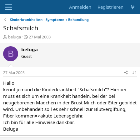
Anmelden
Registrieren
Kinderkrankheiten - Symptome + Behandlung
Schafsmilch
E
E
beluga
27 Mai 2003
r
r
s
s
beluga
B
t
t
Guest
e
e
l
l
l
l
27 Mai 2003
#1
e
t
r
a
Hallo,
m
kennt jemand die Kinderkrankheit "Schafsmilch"? Hierbei
muss es sich um eine Krankheit handeln, bei der bei
neugeborenen Mädchen in der Brust Milch oder Eiter gebildet
wird. Unbehandelt soll es sehr schnell zur Blutvergiftung,
Fiber kommen=>akute Lebensgefahr.
Ich bin für alle Hinweise dankbar.
Beluga