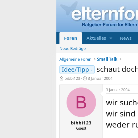
Foren
Aktuelles
News
Neue Beiträge
Allgemeine Foren
Small Talk
schaut doch
Idee/Tipp -
E
E
bibbi123
3 Januar 2004
r
r
s
s
3 Januar 2004
t
t
B
wir suc
e
e
l
l
wir sind
l
l
e
t
weder r
bibbi123
r
a
m
Guest