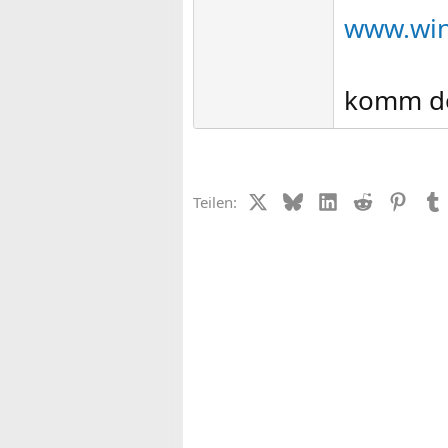
www.win
komm do
X (Twitter)
Bluesky
LinkedIn
Reddit
Pinter
Teilen: