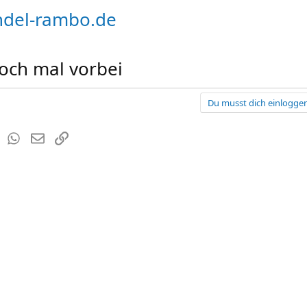
del-rambo.de
ch mal vorbei
Du musst dich einloggen
est
Tumblr
WhatsApp
E-Mail
Link