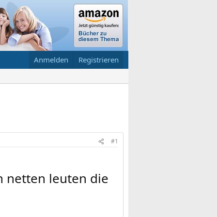
Anmelden
Registrieren
#1
n netten leuten die