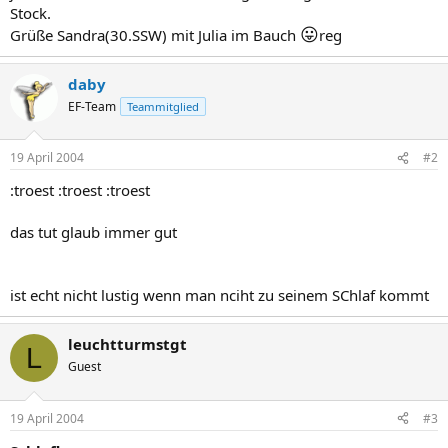
Stock.
😛
Grüße Sandra(30.SSW) mit Julia im Bauch
reg
daby
EF-Team
Teammitglied
19 April 2004
#2
:troest :troest :troest
das tut glaub immer gut
ist echt nicht lustig wenn man nciht zu seinem SChlaf kommt
leuchtturmstgt
L
Guest
19 April 2004
#3