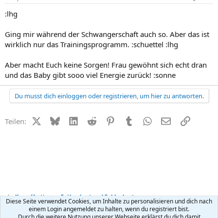
:lhg
Ging mir während der Schwangerschaft auch so. Aber das ist
wirklich nur das Trainingsprogramm. :schuettel :lhg
Aber macht Euch keine Sorgen! Frau gewöhnt sich echt dran
und das Baby gibt sooo viel Energie zurück! :sonne
Du musst dich einloggen oder registrieren, um hier zu antworten.
X (Twitter)
Bluesky
LinkedIn
Reddit
Pinterest
Tumblr
WhatsApp
E-Mail
Link
Teilen:
Komplikationen, Frühgeburt und Fehlgeburt
Diese Seite verwendet Cookies, um Inhalte zu personalisieren und dich nach
einem Login angemeldet zu halten, wenn du registriert bist.
Durch die weitere Nutzung unserer Webseite erklärst du dich damit
Kontakt
Nutzungsbedingungen
Datenschutz
Hilfe
R