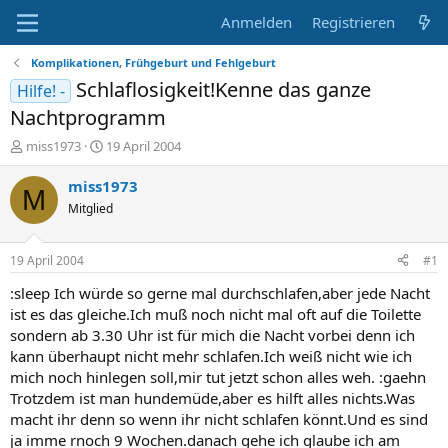
Anmelden
Registrieren
Komplikationen, Frühgeburt und Fehlgeburt
Schlaflosigkeit!Kenne das ganze
Hilfe! -
Nachtprogramm
E
E
miss1973
19 April 2004
r
r
s
s
miss1973
M
t
t
Mitglied
e
e
l
l
l
l
19 April 2004
#1
e
t
r
a
:sleep Ich würde so gerne mal durchschlafen,aber jede Nacht
m
ist es das gleiche.Ich muß noch nicht mal oft auf die Toilette
sondern ab 3.30 Uhr ist für mich die Nacht vorbei denn ich
kann überhaupt nicht mehr schlafen.Ich weiß nicht wie ich
mich noch hinlegen soll,mir tut jetzt schon alles weh. :gaehn
Trotzdem ist man hundemüde,aber es hilft alles nichts.Was
macht ihr denn so wenn ihr nicht schlafen könnt.Und es sind
ja imme rnoch 9 Wochen.danach gehe ich glaube ich am