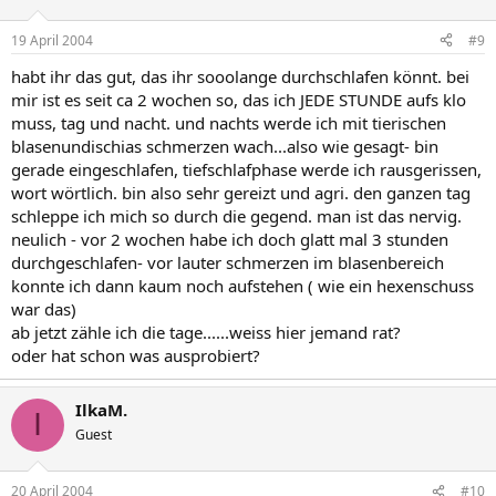
19 April 2004
#9
habt ihr das gut, das ihr sooolange durchschlafen könnt. bei
mir ist es seit ca 2 wochen so, das ich JEDE STUNDE aufs klo
muss, tag und nacht. und nachts werde ich mit tierischen
blasenundischias schmerzen wach...also wie gesagt- bin
gerade eingeschlafen, tiefschlafphase werde ich rausgerissen,
wort wörtlich. bin also sehr gereizt und agri. den ganzen tag
schleppe ich mich so durch die gegend. man ist das nervig.
neulich - vor 2 wochen habe ich doch glatt mal 3 stunden
durchgeschlafen- vor lauter schmerzen im blasenbereich
konnte ich dann kaum noch aufstehen ( wie ein hexenschuss
war das)
ab jetzt zähle ich die tage......weiss hier jemand rat?
oder hat schon was ausprobiert?
IlkaM.
I
Guest
20 April 2004
#10