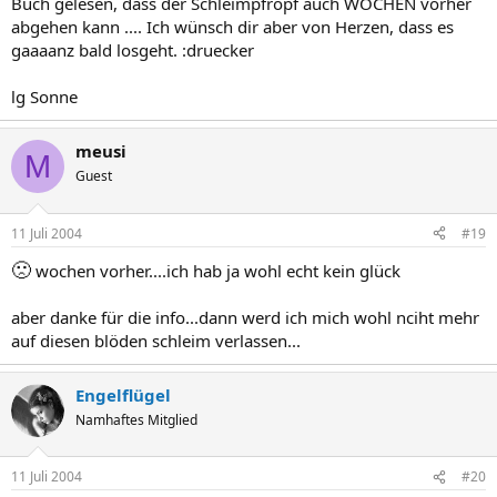
Buch gelesen, dass der Schleimpfropf auch WOCHEN vorher
abgehen kann .... Ich wünsch dir aber von Herzen, dass es
gaaaanz bald losgeht. :druecker
lg Sonne
meusi
M
Guest
11 Juli 2004
#19
🙁
wochen vorher....ich hab ja wohl echt kein glück
aber danke für die info...dann werd ich mich wohl nciht mehr
auf diesen blöden schleim verlassen...
Engelflügel
Namhaftes Mitglied
11 Juli 2004
#20