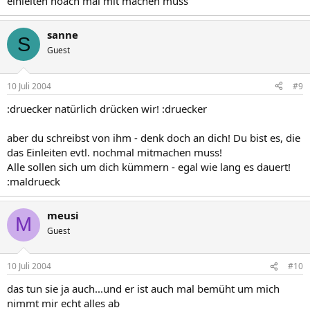
einleiten noach mal mit machen muss
sanne
S
Guest
10 Juli 2004
#9
:druecker natürlich drücken wir! :druecker
aber du schreibst von ihm - denk doch an dich! Du bist es, die
das Einleiten evtl. nochmal mitmachen muss!
Alle sollen sich um dich kümmern - egal wie lang es dauert!
:maldrueck
meusi
M
Guest
10 Juli 2004
#10
das tun sie ja auch...und er ist auch mal bemüht um mich
nimmt mir echt alles ab