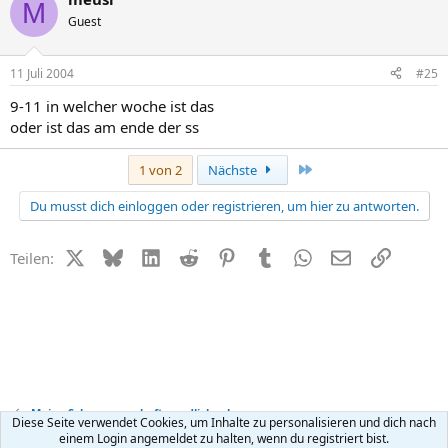
M
Guest
11 Juli 2004
#25
9-11 in welcher woche ist das
oder ist das am ende der ss
Letzte
1 von 2
Nächste
Du musst dich einloggen oder registrieren, um hier zu antworten.
X (Twitter)
Bluesky
LinkedIn
Reddit
Pinterest
Tumblr
WhatsApp
E-Mail
Link
Teilen:
Meine Schwangerschaft - endlich schwanger
Diese Seite verwendet Cookies, um Inhalte zu personalisieren und dich nach
einem Login angemeldet zu halten, wenn du registriert bist.