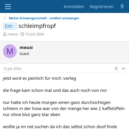
Anmelden
Registrieren
Meine Schwangerschaft - endlich schwanger
schleimpfropf
Eilt! -
E
E
meusi
10 Juli 2004
r
r
s
s
meusi
M
t
t
Guest
e
e
l
l
l
l
10 Juli 2004
#1
e
t
r
a
jetzt wird es peinlich für mich :verleg
m
die frage kam schon mal und das auch noch von mir
nur hatte ich heute morgen einen ganz durchsichtigen
schleim in der hose war von der menge her wie 2 kaffelöffeln
nur ohne blut ganz klar eben
wollte ja im net suchen da ich das selbst schon doof finde