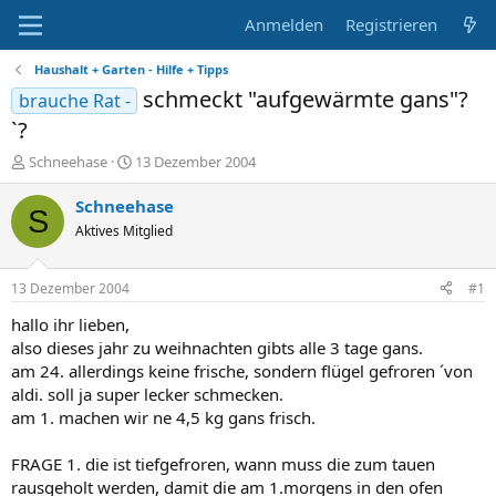
Anmelden
Registrieren
Haushalt + Garten - Hilfe + Tipps
schmeckt "aufgewärmte gans"?
brauche Rat -
`?
E
E
Schneehase
13 Dezember 2004
r
r
s
s
Schneehase
S
t
t
Aktives Mitglied
e
e
l
l
l
l
13 Dezember 2004
#1
e
t
r
a
hallo ihr lieben,
m
also dieses jahr zu weihnachten gibts alle 3 tage gans.
am 24. allerdings keine frische, sondern flügel gefroren ´von
aldi. soll ja super lecker schmecken.
am 1. machen wir ne 4,5 kg gans frisch.
FRAGE 1. die ist tiefgefroren, wann muss die zum tauen
rausgeholt werden, damit die am 1.morgens in den ofen