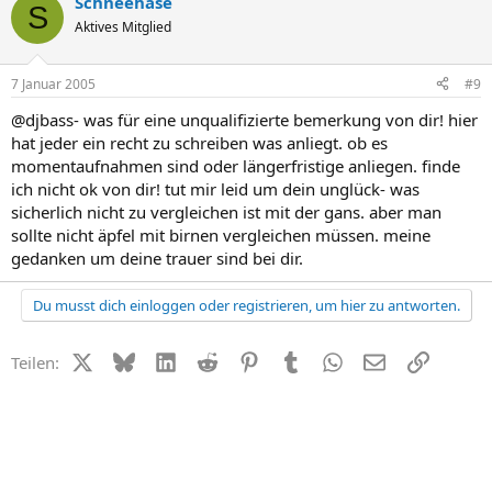
Schneehase
S
Aktives Mitglied
7 Januar 2005
#9
@djbass- was für eine unqualifizierte bemerkung von dir! hier
hat jeder ein recht zu schreiben was anliegt. ob es
momentaufnahmen sind oder längerfristige anliegen. finde
ich nicht ok von dir! tut mir leid um dein unglück- was
sicherlich nicht zu vergleichen ist mit der gans. aber man
sollte nicht äpfel mit birnen vergleichen müssen. meine
gedanken um deine trauer sind bei dir.
Du musst dich einloggen oder registrieren, um hier zu antworten.
X (Twitter)
Bluesky
LinkedIn
Reddit
Pinterest
Tumblr
WhatsApp
E-Mail
Link
Teilen: