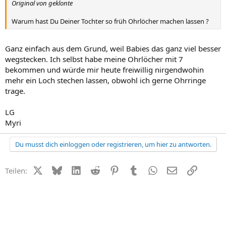
Original von geklonte
Warum hast Du Deiner Tochter so früh Ohrlöcher machen lassen ?
Ganz einfach aus dem Grund, weil Babies das ganz viel besser
wegstecken. Ich selbst habe meine Ohrlöcher mit 7
bekommen und würde mir heute freiwillig nirgendwohin
mehr ein Loch stechen lassen, obwohl ich gerne Ohrringe
trage.
LG
Myri
Du musst dich einloggen oder registrieren, um hier zu antworten.
X (Twitter)
Bluesky
LinkedIn
Reddit
Pinterest
Tumblr
WhatsApp
E-Mail
Link
Teilen: