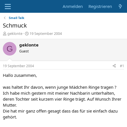
Anmelden
Registrieren
Small Talk
Schmuck
E
E
geklonte
19 September 2004
r
r
s
s
geklonte
G
t
t
Guest
e
e
l
l
l
l
19 September 2004
#1
e
t
r
a
Hallo zusammen,
m
was haltet Ihr davon, wenn junge Mädchen Ringe tragen ?
Ich habe mich gestern mit meiner Nachbarin unterhalten,
deren Tochter seit kurzem vier Ringe trägt. Auf Wunsch Ihrer
Mutter.
Die hat mir ganz offen gesagt dass das für sie einfach dazu
gehört.