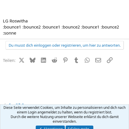
LG Roswitha
:bounce1 :bounce2 :bounce1 :bounce2 :bounce1 :bounce2
:sonne
Du musst dich einloggen oder registrieren, um hier zu antworten.
X (Twitter)
Bluesky
LinkedIn
Reddit
Pinterest
Tumblr
WhatsApp
E-Mail
Link
Teilen:
Small Talk
Diese Seite verwendet Cookies, um Inhalte zu personalisieren und dich nach
einem Login angemeldet zu halten, wenn du registriert bist.
Durch die weitere Nutzung unserer Webseite erklärst du dich damit
Kontakt
Nutzungsbedingungen
Datenschutz
Hilfe
R
einverstanden.
S
S
®
Community platform by XenForo
© 2010-2026 XenForo Ltd.
Akzeptieren
Erfahre mehr…