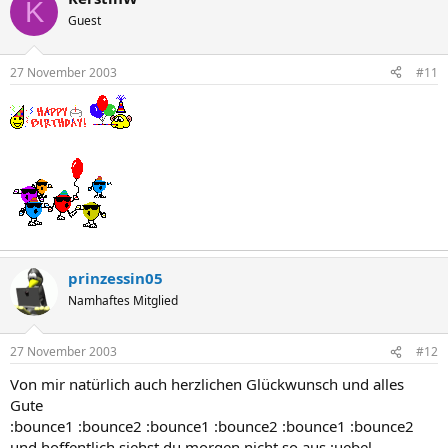
K
Guest
27 November 2003
#11
prinzessin05
Namhaftes Mitglied
27 November 2003
#12
Von mir natürlich auch herzlichen Glückwunsch und alles
Gute
:bounce1 :bounce2 :bounce1 :bounce2 :bounce1 :bounce2
und hoffentlich siehst du morgen nicht so aus :uebel