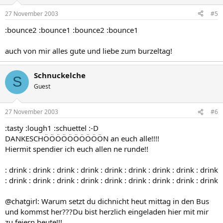
27 November 2003
#5
:bounce2 :bounce1 :bounce2 :bounce1
auch von mir alles gute und liebe zum burzeltag!
Schnuckelche
S
Guest
27 November 2003
#6
:tasty :lough1 :schuettel :-D
DANKESCHÖÖÖÖÖÖÖÖÖÖN an euch alle!!!!
Hiermit spendier ich euch allen ne runde!!
: drink : drink : drink : drink : drink : drink : drink : drink : drink
: drink : drink : drink : drink : drink : drink : drink : drink : drink
@chatgirl: Warum setzt du dichnicht heut mittag in den Bus
und kommst her???Du bist herzlich eingeladen hier mit mir
zu feiern heute!!!