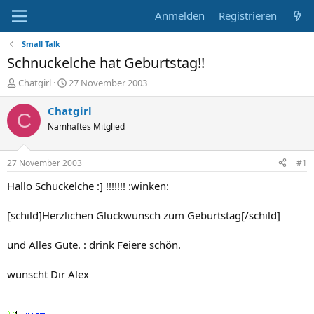
Anmelden
Registrieren
Small Talk
Schnuckelche hat Geburtstag!!
E
E
Chatgirl
27 November 2003
r
r
s
s
Chatgirl
C
t
t
Namhaftes Mitglied
e
e
l
l
l
l
27 November 2003
#1
e
t
r
a
Hallo Schuckelche :] !!!!!!! :winken:
m
[schild]Herzlichen Glückwunsch zum Geburtstag[/schild]
und Alles Gute. : drink Feiere schön.
wünscht Dir Alex