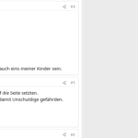
#4
auch eins meiner Kinder sein.
#5
 die Seite setzten.
d damit Unschuldige gefährden.
#6