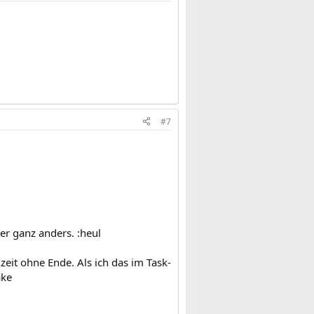
#7
er ganz anders. :heul
eit ohne Ende. Als ich das im Task-
ake