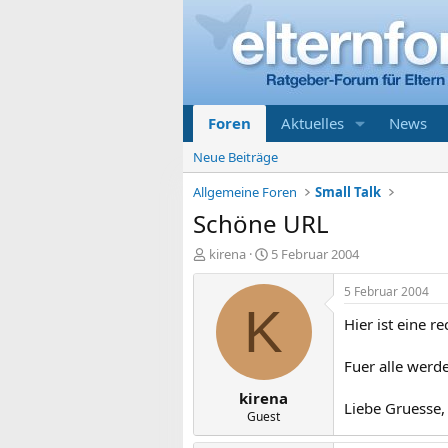
Foren
Aktuelles
News
Neue Beiträge
Allgemeine Foren
Small Talk
Schöne URL
E
E
kirena
5 Februar 2004
r
r
s
s
5 Februar 2004
t
t
K
Hier ist eine 
e
e
l
l
l
l
Fuer alle werd
e
t
kirena
r
a
Liebe Gruesse,
m
Guest