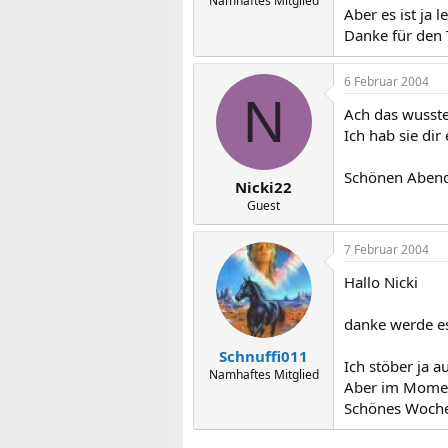
Namhaftes Mitglied
Aber es ist ja l
Danke für den 
6 Februar 2004
N
Ach das wusste 
Ich hab sie dir
Schönen Abend
Nicki22
Guest
7 Februar 2004
Hallo Nicki
danke werde es
Schnuffi011
Ich stöber ja a
Namhaftes Mitglied
Aber im Moment
Schönes Woche