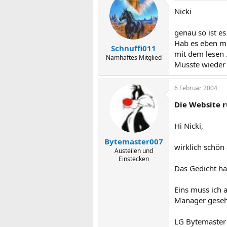
Nicki
genau so ist es
Hab es eben m
Schnuffi011
mit dem lesen 
Namhaftes Mitglied
Musste wieder
6 Februar 2004
Die Website r
Hi Nicki,
Bytemaster007
wirklich schön
Austeilen und
Einstecken
Das Gedicht ha
Eins muss ich 
Manager gesehe
LG Bytemaster