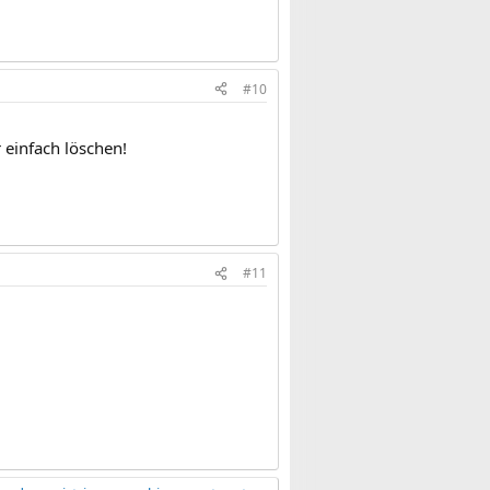
#10
 einfach löschen!
#11
.