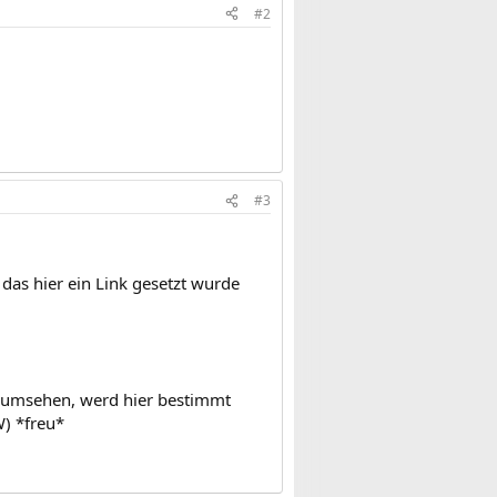
#2
#3
 das hier ein Link gesetzt wurde
en umsehen, werd hier bestimmt
W) *freu*