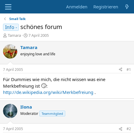
Anmelden
Registrieren
Small Talk
schönes forum
Info -
E
E
Tamara
7 April 2005
r
r
s
s
Tamara
t
t
enjoying love and life
e
e
l
l
l
l
7 April 2005
#1
e
t
r
a
Für Dummies wie mich, die nicht wissen was eine
m
🙄
Merkbefreiung ist
:
http://de.wikipedia.org/wiki/Merkbefreiung
.
Ilona
Moderator
Teammitglied
7 April 2005
#2