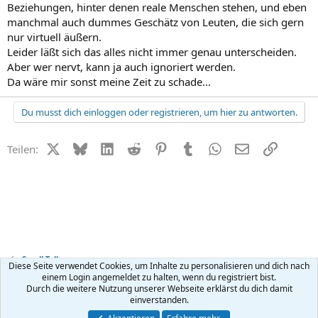
Beziehungen, hinter denen reale Menschen stehen, und eben
manchmal auch dummes Geschätz von Leuten, die sich gern
nur virtuell äußern.
Leider läßt sich das alles nicht immer genau unterscheiden.
Aber wer nervt, kann ja auch ignoriert werden.
Da wäre mir sonst meine Zeit zu schade...
Du musst dich einloggen oder registrieren, um hier zu antworten.
X (Twitter)
Bluesky
LinkedIn
Reddit
Pinterest
Tumblr
WhatsApp
E-Mail
Link
Teilen:
Small Talk
Diese Seite verwendet Cookies, um Inhalte zu personalisieren und dich nach
einem Login angemeldet zu halten, wenn du registriert bist.
Durch die weitere Nutzung unserer Webseite erklärst du dich damit
Kontakt
Nutzungsbedingungen
Datenschutz
Hilfe
R
einverstanden.
S
S
®
Community platform by XenForo
© 2010-2026 XenForo Ltd.