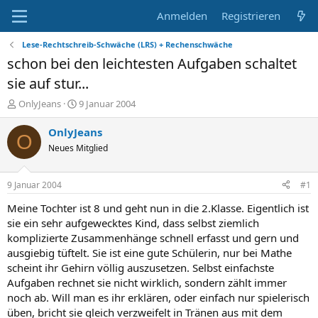
Anmelden
Registrieren
Lese-Rechtschreib-Schwäche (LRS) + Rechenschwäche
schon bei den leichtesten Aufgaben schaltet
sie auf stur...
E
E
OnlyJeans
9 Januar 2004
r
r
s
s
OnlyJeans
O
t
t
Neues Mitglied
e
e
l
l
l
l
9 Januar 2004
#1
e
t
r
a
Meine Tochter ist 8 und geht nun in die 2.Klasse. Eigentlich ist
m
sie ein sehr aufgewecktes Kind, dass selbst ziemlich
komplizierte Zusammenhänge schnell erfasst und gern und
ausgiebig tüftelt. Sie ist eine gute Schülerin, nur bei Mathe
scheint ihr Gehirn völlig auszusetzen. Selbst einfachste
Aufgaben rechnet sie nicht wirklich, sondern zählt immer
noch ab. Will man es ihr erklären, oder einfach nur spielerisch
üben, bricht sie gleich verzweifelt in Tränen aus mit dem