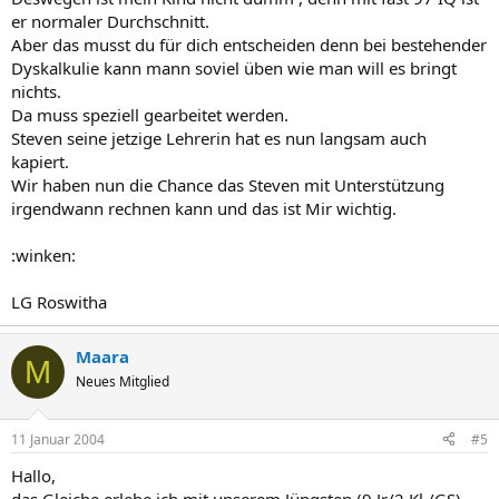
er normaler Durchschnitt.
Aber das musst du für dich entscheiden denn bei bestehender
Dyskalkulie kann mann soviel üben wie man will es bringt
nichts.
Da muss speziell gearbeitet werden.
Steven seine jetzige Lehrerin hat es nun langsam auch
kapiert.
Wir haben nun die Chance das Steven mit Unterstützung
irgendwann rechnen kann und das ist Mir wichtig.
:winken:
LG Roswitha
Maara
M
Neues Mitglied
11 Januar 2004
#5
Hallo,
das Gleiche erlebe ich mit unserem Jüngsten (9 Jr/2.Kl./GS).