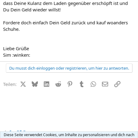
dass Deine Kulanz dem Laden gegenüber erschöpft ist und
Du Dein Geld wieder willst!
Fordere doch einfach Dein Geld zurück und kauf woanders
Schuhe.
Liebe Grüße
Sim :winken:
Du musst dich einloggen oder registrieren, um hier zu antworten.
X (Twitter)
Bluesky
LinkedIn
Reddit
Pinterest
Tumblr
WhatsApp
E-Mail
Link
Teilen:
Small Talk
Diese Seite verwendet Cookies, um Inhalte zu personalisieren und dich nach