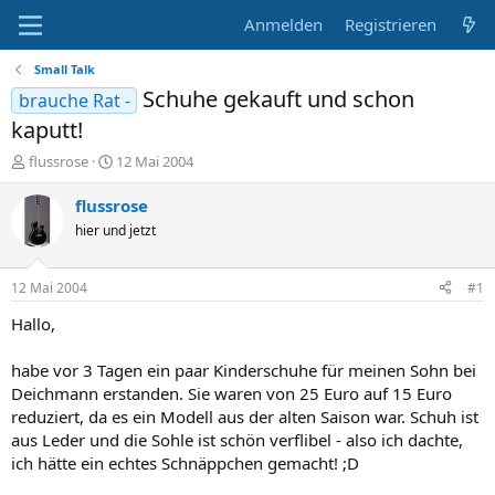
Anmelden
Registrieren
Small Talk
Schuhe gekauft und schon
brauche Rat -
kaputt!
E
E
flussrose
12 Mai 2004
r
r
s
s
flussrose
t
t
hier und jetzt
e
e
l
l
l
l
12 Mai 2004
#1
e
t
r
a
Hallo,
m
habe vor 3 Tagen ein paar Kinderschuhe für meinen Sohn bei
Deichmann erstanden. Sie waren von 25 Euro auf 15 Euro
reduziert, da es ein Modell aus der alten Saison war. Schuh ist
aus Leder und die Sohle ist schön verflibel - also ich dachte,
ich hätte ein echtes Schnäppchen gemacht! ;D