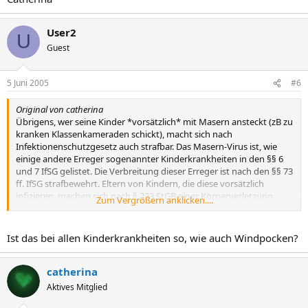
User2
U
Guest
5 Juni 2005
#6
Original von catherina
Übrigens, wer seine Kinder *vorsätzlich* mit Masern ansteckt (zB zu
kranken Klassenkameraden schickt), macht sich nach
Infektionenschutzgesetz auch strafbar. Das Masern-Virus ist, wie
einige andere Erreger sogenannter Kinderkrankheiten in den §§ 6
und 7 IfSG gelistet. Die Verbreitung dieser Erreger ist nach den §§ 73
ff. IfSG strafbewehrt. Eltern von Kindern, die diese vorsätzlich
infizieren, machen sich nach § 223 StGB einer Körperverletzung
Zum Vergrößern anklicken....
schuldig.
Ist das bei allen Kinderkrankheiten so, wie auch Windpocken?
catherina
Aktives Mitglied