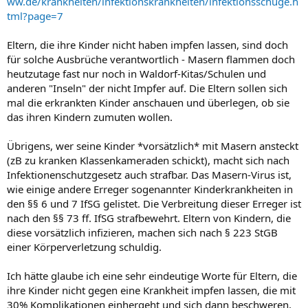
ww.de/krankheiten/infektionskrankheiten/infektionsschuge.h
tml?page=7
Eltern, die ihre Kinder nicht haben impfen lassen, sind doch
für solche Ausbrüche verantwortlich - Masern flammen doch
heutzutage fast nur noch in Waldorf-Kitas/Schulen und
anderen "Inseln" der nicht Impfer auf. Die Eltern sollen sich
mal die erkrankten Kinder anschauen und überlegen, ob sie
das ihren Kindern zumuten wollen.
Übrigens, wer seine Kinder *vorsätzlich* mit Masern ansteckt
(zB zu kranken Klassenkameraden schickt), macht sich nach
Infektionenschutzgesetz auch strafbar. Das Masern-Virus ist,
wie einige andere Erreger sogenannter Kinderkrankheiten in
den §§ 6 und 7 IfSG gelistet. Die Verbreitung dieser Erreger ist
nach den §§ 73 ff. IfSG strafbewehrt. Eltern von Kindern, die
diese vorsätzlich infizieren, machen sich nach § 223 StGB
einer Körperverletzung schuldig.
Ich hätte glaube ich eine sehr eindeutige Worte für Eltern, die
ihre Kinder nicht gegen eine Krankheit impfen lassen, die mit
30% Komplikationen einhergeht und sich dann beschweren,