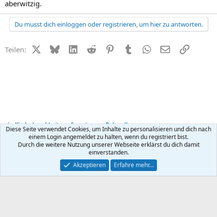
aberwitzig.
Du musst dich einloggen oder registrieren, um hier zu antworten.
X (Twitter)
Bluesky
LinkedIn
Reddit
Pinterest
Tumblr
WhatsApp
E-Mail
Link
Teilen:
Kinderkrankheiten - Symptome + Behandlung
Diese Seite verwendet Cookies, um Inhalte zu personalisieren und dich nach
einem Login angemeldet zu halten, wenn du registriert bist.
Durch die weitere Nutzung unserer Webseite erklärst du dich damit
Kontakt
Nutzungsbedingungen
Datenschutz
Hilfe
R
einverstanden.
S
S
®
Community platform by XenForo
© 2010-2026 XenForo Ltd.
Akzeptieren
Erfahre mehr…