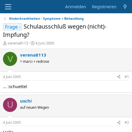
Anmelden
Registrieren
Kinderkrankheiten - Symptome + Behandlung
Schulausschluß wegen (nicht)-
Frage -
Impfung?
E
E
verena8113
4 Juni 2005
r
r
s
s
verena8113
V
t
t
= marci + redrose
e
e
l
l
l
l
4 Juni 2005
#1
e
t
r
a
... :schuettel
m
uschi
U
auf neuen Wegen
4 Juni 2005
#2