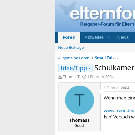
Foren
Aktuelles
News
Neue Beiträge
Allgemeine Foren
Small Talk
Schulkamer
Idee/Tipp -
E
E
ThomasT
1 Februar 2004
r
r
s
s
1 Februar 2004
t
t
T
Wenn man einen
e
e
l
l
l
l
www.freundedi
e
t
Is n' Versuch w
ThomasT
r
a
m
Guest