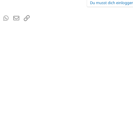
Du musst dich einloggen
est
Tumblr
WhatsApp
E-Mail
Link