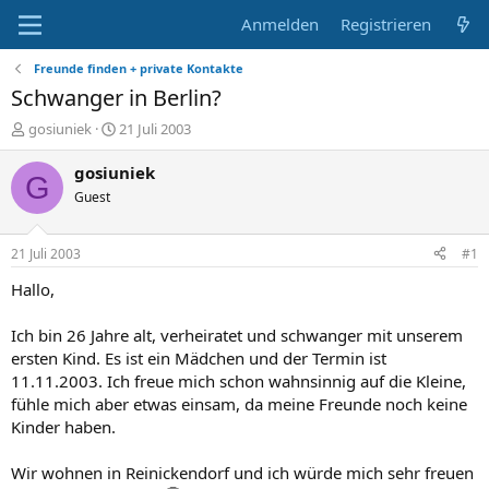
Anmelden
Registrieren
Freunde finden + private Kontakte
Schwanger in Berlin?
E
E
gosiuniek
21 Juli 2003
r
r
s
s
gosiuniek
G
t
t
Guest
e
e
l
l
l
l
21 Juli 2003
#1
e
t
r
a
Hallo,
m
Ich bin 26 Jahre alt, verheiratet und schwanger mit unserem
ersten Kind. Es ist ein Mädchen und der Termin ist
11.11.2003. Ich freue mich schon wahnsinnig auf die Kleine,
fühle mich aber etwas einsam, da meine Freunde noch keine
Kinder haben.
Wir wohnen in Reinickendorf und ich würde mich sehr freuen