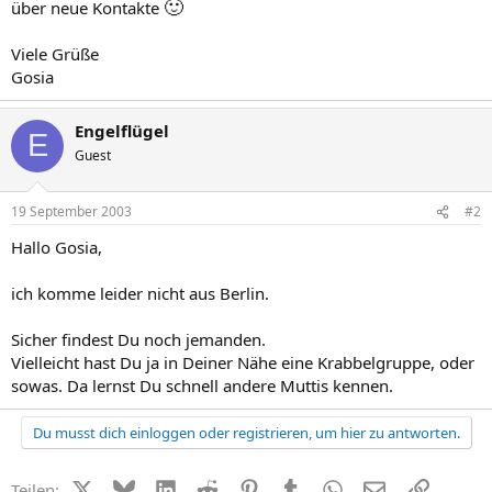
🙂
über neue Kontakte
Viele Grüße
Gosia
Engelflügel
E
Guest
19 September 2003
#2
Hallo Gosia,
ich komme leider nicht aus Berlin.
Sicher findest Du noch jemanden.
Vielleicht hast Du ja in Deiner Nähe eine Krabbelgruppe, oder
sowas. Da lernst Du schnell andere Muttis kennen.
Du musst dich einloggen oder registrieren, um hier zu antworten.
X (Twitter)
Bluesky
LinkedIn
Reddit
Pinterest
Tumblr
WhatsApp
E-Mail
Link
Teilen: