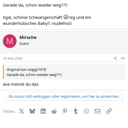
Gerade da, schon wieder weg??!!
😛
Egal, schöne Schwangerschaft
reg und ein
wunderhübsches Baby!! :nudelholz
Mirsche
M
Guest
18 Mai 2006
#9
Original von maggi1978
Gerade da, schon wieder weg??!!
wie meinst du das
Du musst dich einloggen oder registrieren, um hier zu antworten.
X (Twitter)
Bluesky
LinkedIn
Reddit
Pinterest
Tumblr
WhatsApp
E-Mail
Link
Teilen: