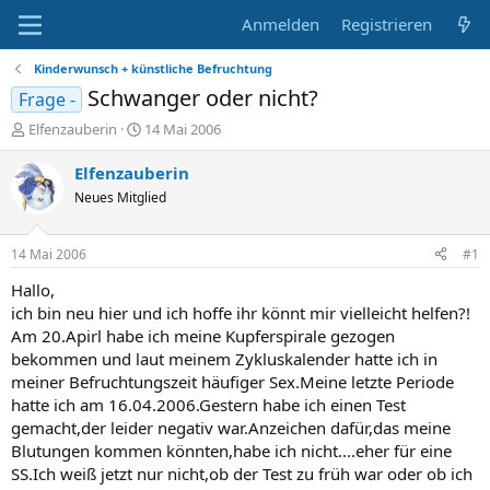
Anmelden
Registrieren
Kinderwunsch + künstliche Befruchtung
Schwanger oder nicht?
Frage -
E
E
Elfenzauberin
14 Mai 2006
r
r
s
s
Elfenzauberin
t
t
Neues Mitglied
e
e
l
l
l
l
14 Mai 2006
#1
e
t
r
a
Hallo,
m
ich bin neu hier und ich hoffe ihr könnt mir vielleicht helfen?!
Am 20.Apirl habe ich meine Kupferspirale gezogen
bekommen und laut meinem Zykluskalender hatte ich in
meiner Befruchtungszeit häufiger Sex.Meine letzte Periode
hatte ich am 16.04.2006.Gestern habe ich einen Test
gemacht,der leider negativ war.Anzeichen dafür,das meine
Blutungen kommen könnten,habe ich nicht....eher für eine
SS.Ich weiß jetzt nur nicht,ob der Test zu früh war oder ob ich