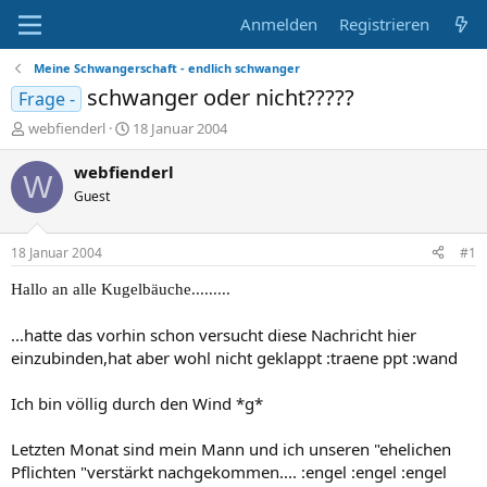
Anmelden
Registrieren
Meine Schwangerschaft - endlich schwanger
schwanger oder nicht?????
Frage -
E
E
webfienderl
18 Januar 2004
r
r
s
s
webfienderl
W
t
t
Guest
e
e
l
l
l
l
18 Januar 2004
#1
e
t
r
a
Hallo an alle Kugelbäuche.........
m
...hatte das vorhin schon versucht diese Nachricht hier
einzubinden,hat aber wohl nicht geklappt :traene ppt :wand
Ich bin völlig durch den Wind *g*
Letzten Monat sind mein Mann und ich unseren "ehelichen
Pflichten "verstärkt nachgekommen.... :engel :engel :engel