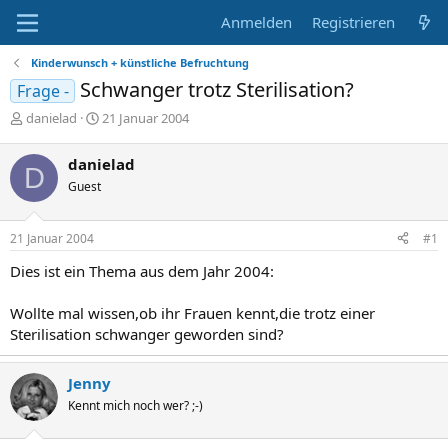
Anmelden
Registrieren
Kinderwunsch + künstliche Befruchtung
Schwanger trotz Sterilisation?
Frage -
E
E
danielad
21 Januar 2004
r
r
s
s
danielad
D
t
t
Guest
e
e
l
l
l
l
21 Januar 2004
#1
e
t
r
a
Dies ist ein Thema aus dem Jahr 2004:
m
Wollte mal wissen,ob ihr Frauen kennt,die trotz einer
Sterilisation schwanger geworden sind?
Jenny
Kennt mich noch wer? ;-)