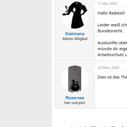
15 Mai 2003
Hallo Radiesli!
Leider weiß ic
Bundesrecht.
Damiana
Aktives Mitglied
Auskünfte über
müsste dir eig
Arbeitsschutz 
24 März 2009
Dies ist das T
flussrose
hier und jetzt