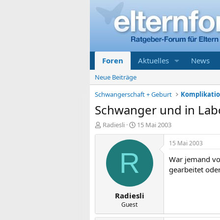
Foren
Aktuelles
News
Neue Beiträge
Schwangerschaft + Geburt
Schwanger und in Labo
E
E
Radiesli
15 Mai 2003
r
r
s
s
15 Mai 2003
t
t
R
War jemand von
e
e
l
l
gearbeitet ode
l
l
e
t
Radiesli
r
a
m
Guest