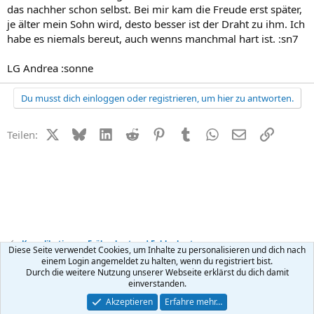
das nachher schon selbst. Bei mir kam die Freude erst später,
je älter mein Sohn wird, desto besser ist der Draht zu ihm. Ich
habe es niemals bereut, auch wenns manchmal hart ist. :sn7
LG Andrea :sonne
Du musst dich einloggen oder registrieren, um hier zu antworten.
X (Twitter)
Bluesky
LinkedIn
Reddit
Pinterest
Tumblr
WhatsApp
E-Mail
Link
Teilen:
Komplikationen, Frühgeburt und Fehlgeburt
Diese Seite verwendet Cookies, um Inhalte zu personalisieren und dich nach
einem Login angemeldet zu halten, wenn du registriert bist.
Durch die weitere Nutzung unserer Webseite erklärst du dich damit
Kontakt
Nutzungsbedingungen
Datenschutz
Hilfe
R
einverstanden.
S
S
®
Community platform by XenForo
© 2010-2026 XenForo Ltd.
Akzeptieren
Erfahre mehr…