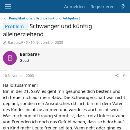
Anmelden
Registrieren
Komplikationen, Frühgeburt und Fehlgeburt
Schwanger und künftig
Problem -
alleinerziehend
E
E
BarbaraF
10 November 2003
r
r
s
s
BarbaraF
B
t
t
Guest
e
e
l
l
l
l
10 November 2003
#1
e
t
r
a
Hallo zusammen!
m
Bin in der 21. SSW, es geht mir gesundheitlich bestens und
ich freue mich auf mein Baby. Die Schwangerschaft war nicht
geplant, sondern ein Ausrutscher, d.h. ich bin mit dem Vater
des Kindes nicht zusammen und werde es auch nicht sein.
Was mich nun oft traurig stimmt ist, dass trotz Unterstützung
von Freunden ich doch das Gefühl haben, dass sich doch auf
ein Kind mehr Leute freuen sollten. Wem geht oder ging es