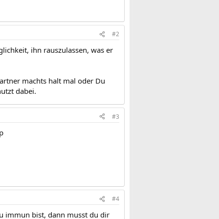
#2
ichkeit, ihn rauszulassen, was er
artner machts halt mal oder Du
utzt dabei.
#3
p
#4
u immun bist, dann musst du dir