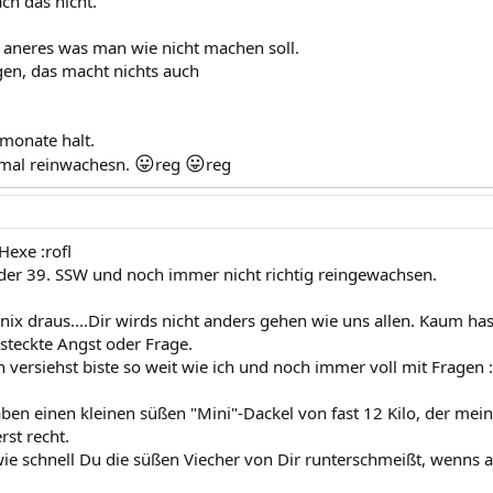
ch das nicht.
 aneres was man wie nicht machen soll.
en, das macht nichts auch
 monate halt.
😛
😛
mal reinwachesn.
reg
reg
Hexe :rofl
in der 39. SSW und noch immer nicht richtig reingewachsen.
ix draus....Dir wirds nicht anders gehen wie uns allen. Kaum has
rsteckte Angst oder Frage.
 versiehst biste so weit wie ich und noch immer voll mit Fragen 
 haben einen kleinen süßen "Mini"-Dackel von fast 12 Kilo, der m
erst recht.
ie schnell Du die süßen Viecher von Dir runterschmeißt, wenns a