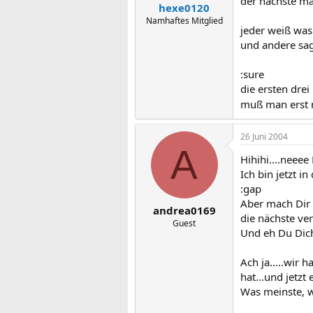
der nächste ma
hexe0120
Namhaftes Mitglied
jeder weiß was
und andere sag
:sure
die ersten drei
muß man erst 
26 Juni 2004
A
Hihihi....neeee 
Ich bin jetzt 
:gap
Aber mach Dir n
andrea0169
die nächste ve
Guest
Und eh Du Dich
Ach ja.....wir
hat...und jetzt 
Was meinste, w