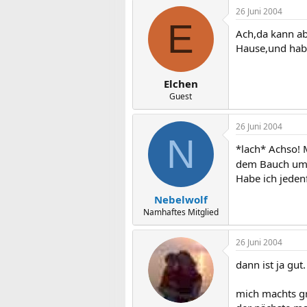
26 Juni 2004
E
Ach,da kann ab
Hause,und habe
Elchen
Guest
26 Juni 2004
N
*lach* Achso! 
dem Bauch um
Habe ich jeden
Nebelwolf
Namhaftes Mitglied
26 Juni 2004
dann ist ja gut.
mich machts gra