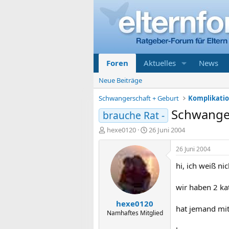
Foren
Aktuelles
News
Neue Beiträge
Schwangerschaft + Geburt
Schwanger
brauche Rat -
E
E
hexe0120
26 Juni 2004
r
r
s
s
26 Juni 2004
t
t
hi, ich weiß ni
e
e
l
l
l
l
wir haben 2 kat
e
t
hexe0120
r
a
hat jemand mit
m
Namhaftes Mitglied