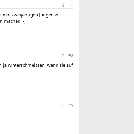
#7
 einen zweijährigen Jungen zu
n machen ;-)
#8
n ja runterschmeissen, wenn sie auf
#9