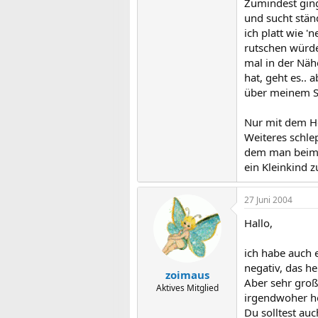
Zumindest ging
und sucht stän
ich platt wie '
rutschen würde 
mal in der Näh
hat, geht es.. 
über meinem Sc
Nur mit dem Ho
Weiteres schlep
dem man beim E
ein Kleinkind 
27 Juni 2004
Hallo,
ich habe auch
negativ, das he
zoimaus
Aber sehr groß
Aktives Mitglied
irgendwoher h
Du solltest au