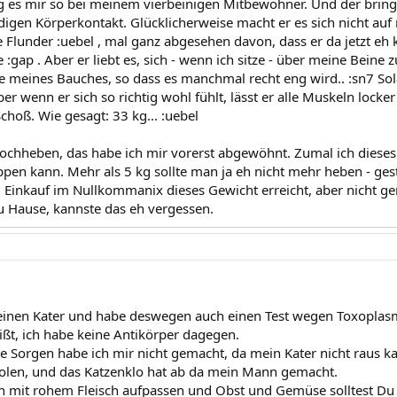
 es mir so bei meinem vierbeinigen Mitbewohner. Und der bringt 
digen Körperkontakt. Glücklicherweise macht er es sich nicht a
ne Flunder :uebel , mal ganz abgesehen davon, dass er da jetzt eh
:gap . Aber er liebt es, sich - wenn ich sitze - über meine Beine
e meines Bauches, so dass es manchmal recht eng wird.. :sn7 S
aber wenn er sich so richtig wohl fühlt, lässt er alle Muskeln lock
hoß. Wie gesagt: 33 kg... :uebel
chheben, das habe ich mir vorerst abgewöhnt. Zumal ich dieses
pen kann. Mehr als 5 kg sollte man ja eh nicht mehr heben - gest
inkauf im Nullkommanix dieses Gewicht erreicht, aber nicht ge
zu Hause, kannste das eh vergessen.
 einen Kater und habe deswegen auch einen Test wegen Toxoplas
ißt, ich habe keine Antikörper dagegen.
e Sorgen habe ich mir nicht gemacht, da mein Kater nicht raus kan
olen, und das Katzenklo hat ab da mein Mann gemacht.
ch mit rohem Fleisch aufpassen und Obst und Gemüse solltest Du