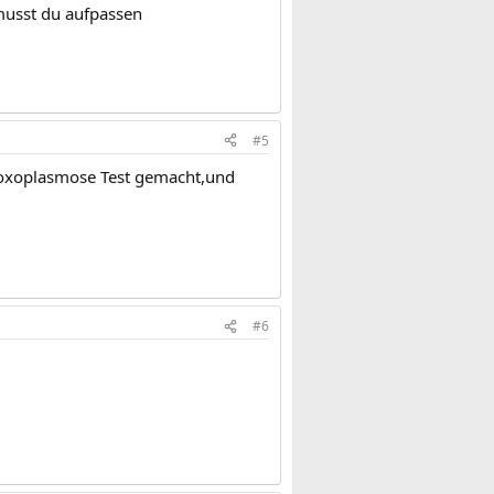
musst du aufpassen
#5
r Toxoplasmose Test gemacht,und
#6