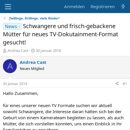
Anmelden
Registrieren
Zwillinge, Drillinge, viele Kinder!
Schwangere und frisch-gebackene
News -
Mütter für neues TV-Dokutainment-Format
gesucht!
E
E
Andrea Cast
30 Januar 2018
r
r
s
s
Andrea Cast
A
t
t
Neues Mitglied
e
e
l
l
l
l
30 Januar 2018
#1
e
t
r
a
Hallo Zusammen,
m
für eines unserer neuen TV Formate suchen wir aktuell
sowohl Schwangere, die Interesse daran hätten sich bei der
Geburt von einem Kamerateam begleiten zu lassen, als auch
Mütter, die sich vorstellen könnten, uns einen Einblick in ihr
Familienleben zu gewähren.