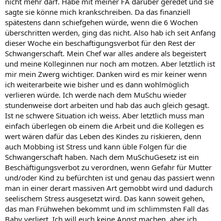
nicht mehr darf. Habe mit meiner FA darüber geredet und sie
sagte sie könne mich krankschreiben. Da das finanziell
spätestens dann schiefgehen würde, wenn die 6 Wochen
überschritten werden, ging das nicht. Also hab ich seit Anfang
dieser Woche ein beschaftigungsverbot für den Rest der
Schwangerschaft. Mein Chef war alles andere als begeistert
und meine Kolleginnen nur noch am motzen. Aber letztlich ist
mir mein Zwerg wichtiger. Danken wird es mir keiner wenn
ich weiterarbeite wie bisher und es dann wohlmöglich
verlieren würde. Ich werde nach dem MuSchu wieder
stundenweise dort arbeiten und hab das auch gleich gesagt.
Ist ne schwere Situation ich weiss. Aber letztlich muss man
einfach überlegen ob einem die Arbeit und die Kollegen es
wert wären dafür das Leben des Kindes zu riskieren, denn
auch Mobbing ist Stress und kann üble Folgen für die
Schwangerschaft haben. Nach dem MuSchuGesetz ist ein
Beschäftigungsverbot zu verordnen, wenn Gefahr für Mutter
und/oder Kind zu befürchten ist und genau das passiert wenn
man in einer derart massiven Art gemobbt wird und dadurch
seelischem Stress ausgesetzt wird. Das kann soweit gehen,
das man Frühwehen bekommt und im schlimmsten Fall das
Baby verliert. Ich will euch keine Angst machen, aber ich