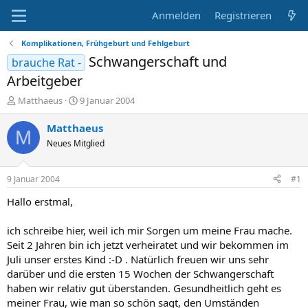
Anmelden
Registrieren
Komplikationen, Frühgeburt und Fehlgeburt
Schwangerschaft und
brauche Rat -
Arbeitgeber
E
E
Matthaeus
9 Januar 2004
r
r
s
s
Matthaeus
M
t
t
Neues Mitglied
e
e
l
l
l
l
9 Januar 2004
#1
e
t
r
a
Hallo erstmal,
m
ich schreibe hier, weil ich mir Sorgen um meine Frau mache.
Seit 2 Jahren bin ich jetzt verheiratet und wir bekommen im
Juli unser erstes Kind :-D . Natürlich freuen wir uns sehr
darüber und die ersten 15 Wochen der Schwangerschaft
haben wir relativ gut überstanden. Gesundheitlich geht es
meiner Frau, wie man so schön sagt, den Umständen