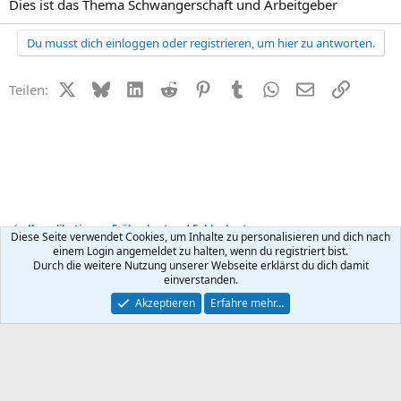
Dies ist das Thema Schwangerschaft und Arbeitgeber
Du musst dich einloggen oder registrieren, um hier zu antworten.
X (Twitter)
Bluesky
LinkedIn
Reddit
Pinterest
Tumblr
WhatsApp
E-Mail
Link
Teilen:
Komplikationen, Frühgeburt und Fehlgeburt
Diese Seite verwendet Cookies, um Inhalte zu personalisieren und dich nach
einem Login angemeldet zu halten, wenn du registriert bist.
Durch die weitere Nutzung unserer Webseite erklärst du dich damit
Kontakt
Nutzungsbedingungen
Datenschutz
Hilfe
R
einverstanden.
S
S
®
Community platform by XenForo
© 2010-2026 XenForo Ltd.
Akzeptieren
Erfahre mehr…