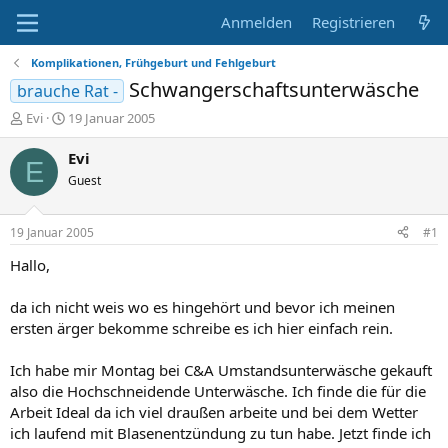
Anmelden
Registrieren
Komplikationen, Frühgeburt und Fehlgeburt
Schwangerschaftsunterwäsche
brauche Rat -
E
E
Evi
19 Januar 2005
r
r
s
s
Evi
E
t
t
Guest
e
e
l
l
l
l
19 Januar 2005
#1
e
t
r
a
Hallo,
m
da ich nicht weis wo es hingehört und bevor ich meinen
ersten ärger bekomme schreibe es ich hier einfach rein.
Ich habe mir Montag bei C&A Umstandsunterwäsche gekauft
also die Hochschneidende Unterwäsche. Ich finde die für die
Arbeit Ideal da ich viel draußen arbeite und bei dem Wetter
ich laufend mit Blasenentzündung zu tun habe. Jetzt finde ich