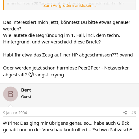
innerhalb von 20 Tagen dicht machen soll, ansonsten darf er für
Zum Vergrößern anklicken....
jeden gesaugten Film 30000€ zahlen.
Daraufhin hab ich dann auch aufgehört, weil meine Daten auch auf
Das interessiert mich jetzt, könntest Du bitte etwas genauer
der HP von meinem Kumpel drauf waren (war Moderator in dem
werden?
Forum)
Wie lautete die Begründung im 1. Fall, incl. dem techn.
Hintergrund, und wer verschickt diese Briefe?
Habt Ihr etwa das Zeug auf 'ner HP abgeschmissen??? :wand
Oder werden jetzt schon harmlose Peer2Peer - Netzwerker
🙄
abgestraft?
:angst :crying
Bert
B
Guest
9 Januar 2004
#6
@Trine: Das ging mir übrigens genau so... habe auch Glück
gehabt und in der Vorschau kontrolliert... *schweißabwisch*