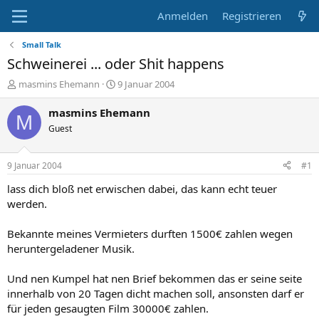
Anmelden
Registrieren
Small Talk
Schweinerei ... oder Shit happens
E
E
masmins Ehemann
9 Januar 2004
r
r
s
s
masmins Ehemann
M
t
t
Guest
e
e
l
l
l
l
9 Januar 2004
#1
e
t
r
a
lass dich bloß net erwischen dabei, das kann echt teuer
m
werden.
Bekannte meines Vermieters durften 1500€ zahlen wegen
heruntergeladener Musik.
Und nen Kumpel hat nen Brief bekommen das er seine seite
innerhalb von 20 Tagen dicht machen soll, ansonsten darf er
für jeden gesaugten Film 30000€ zahlen.