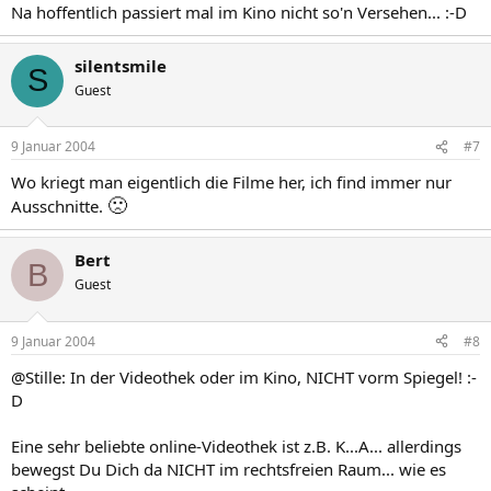
Na hoffentlich passiert mal im Kino nicht so'n Versehen... :-D
silentsmile
S
Guest
9 Januar 2004
#7
Wo kriegt man eigentlich die Filme her, ich find immer nur
🙁
Ausschnitte.
Bert
B
Guest
9 Januar 2004
#8
@Stille: In der Videothek oder im Kino, NICHT vorm Spiegel! :-
D
Eine sehr beliebte online-Videothek ist z.B. K...A... allerdings
bewegst Du Dich da NICHT im rechtsfreien Raum... wie es