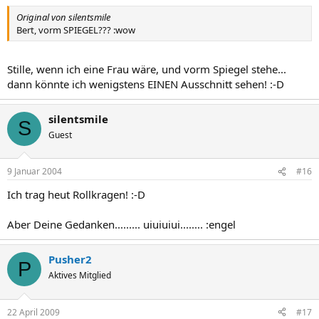
Original von silentsmile
Bert, vorm SPIEGEL??? :wow
Stille, wenn ich eine Frau wäre, und vorm Spiegel stehe...
dann könnte ich wenigstens EINEN Ausschnitt sehen! :-D
silentsmile
S
Guest
9 Januar 2004
#16
Ich trag heut Rollkragen! :-D
Aber Deine Gedanken......... uiuiuiui........ :engel
Pusher2
P
Aktives Mitglied
22 April 2009
#17