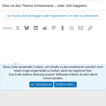
Dies ist das Thema Schweinerei... oder shit happens
Du musst dich einloggen oder registrieren, um hier zu antworten.
X (Twitter)
Bluesky
LinkedIn
Reddit
Pinterest
Tumblr
WhatsApp
E-Mail
Link
Teilen:
Small Talk
Diese Seite verwendet Cookies, um Inhalte zu personalisieren und dich nach
einem Login angemeldet zu halten, wenn du registriert bist.
Durch die weitere Nutzung unserer Webseite erklärst du dich damit
Kontakt
Nutzungsbedingungen
Datenschutz
Hilfe
R
einverstanden.
S
S
®
Community platform by XenForo
© 2010-2026 XenForo Ltd.
Akzeptieren
Erfahre mehr…