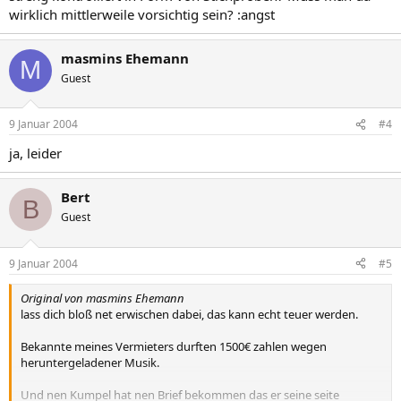
wirklich mittlerweile vorsichtig sein? :angst
masmins Ehemann
M
Guest
9 Januar 2004
#4
ja, leider
Bert
B
Guest
9 Januar 2004
#5
Original von masmins Ehemann
lass dich bloß net erwischen dabei, das kann echt teuer werden.
Bekannte meines Vermieters durften 1500€ zahlen wegen
heruntergeladener Musik.
Und nen Kumpel hat nen Brief bekommen das er seine seite