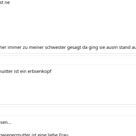
st ne
üher immer zu meiner schwester gesagt da ging sie ausm stand a
uitter ist ein erbsenkopf
sen...
wiegermutter ist eine liebe Frau.