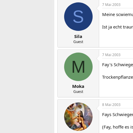
7 Mai 2003
S
Meine scwiemu 
Ist ja echt tra
Sila
Guest
7 Mai 2003
M
Fay's Schwiege
Trockenpflanze
Moka
Guest
8 Mai 2003
Fays Schwieger
(Fay, hoffe es i