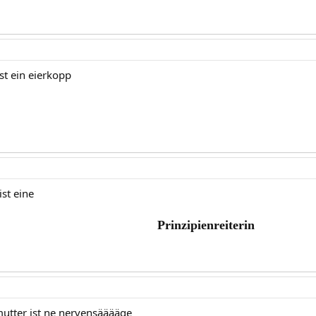
st ein eierkopp
st eine
Prinzipienreiterin
utter ist ne nervensääääge