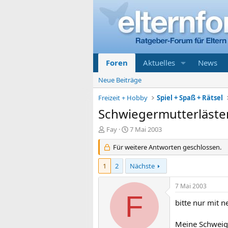
Foren
Aktuelles
News
Neue Beiträge
Freizeit + Hobby
Spiel + Spaß + Rätsel
Schwiegermutterläste
E
E
Fay
7 Mai 2003
r
r
s
Für weitere Antworten geschlossen.
s
t
t
e
e
1
2
Nächste
l
l
l
l
7 Mai 2003
e
t
F
r
a
bitte nur mit n
m
Meine Schweige