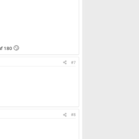
🙄
uf 180
#7
#8