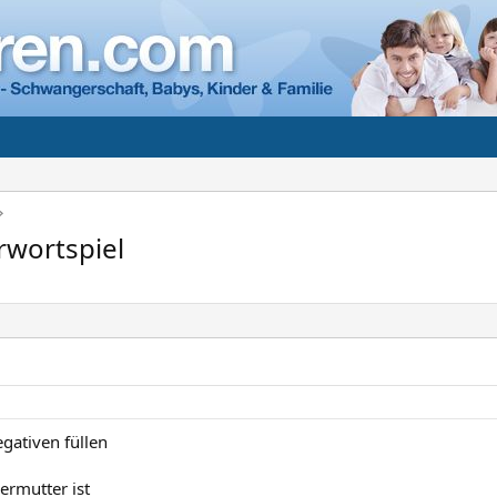
rwortspiel
egativen füllen
rmutter ist