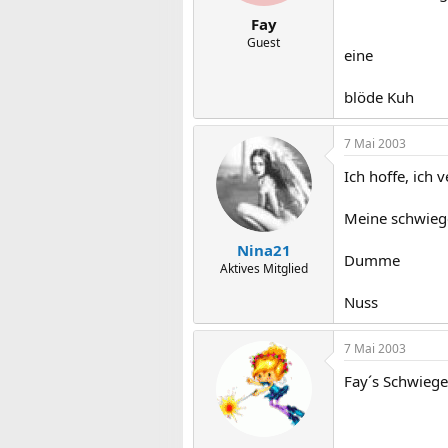
Fay
Guest
eine
blöde Kuh
7 Mai 2003
Ich hoffe, ich v
Meine schwiege
Nina21
Dumme
Aktives Mitglied
Nuss
7 Mai 2003
Fay´s Schwiege