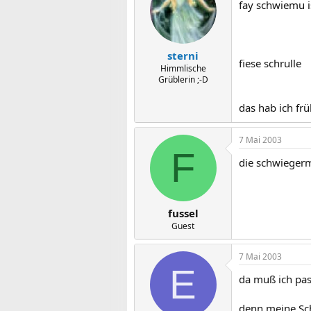
fay schwiemu i
sterni
fiese schrulle
Himmlische
Grüblerin ;-D
das hab ich fr
7 Mai 2003
F
die schwiegerm
fussel
Guest
7 Mai 2003
E
da muß ich pas
denn meine Sch