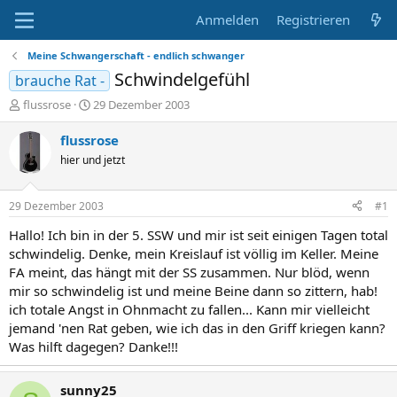
Anmelden
Registrieren
Meine Schwangerschaft - endlich schwanger
Schwindelgefühl
brauche Rat -
E
E
flussrose
29 Dezember 2003
r
r
s
s
flussrose
t
t
hier und jetzt
e
e
l
l
l
l
29 Dezember 2003
#1
e
t
r
a
Hallo! Ich bin in der 5. SSW und mir ist seit einigen Tagen total
m
schwindelig. Denke, mein Kreislauf ist völlig im Keller. Meine
FA meint, das hängt mit der SS zusammen. Nur blöd, wenn
mir so schwindelig ist und meine Beine dann so zittern, hab!
ich totale Angst in Ohnmacht zu fallen... Kann mir vielleicht
jemand 'nen Rat geben, wie ich das in den Griff kriegen kann?
Was hilft dagegen? Danke!!!
sunny25