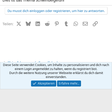
Dies ist das Thema Schwindelgefühl
Du musst dich einloggen oder registrieren, um hier zu antworten.
X (Twitter)
Bluesky
LinkedIn
Reddit
Pinterest
Tumblr
WhatsApp
E-Mail
Link
Teilen:
Meine Schwangerschaft - endlich schwanger
Diese Seite verwendet Cookies, um Inhalte zu personalisieren und dich nach
einem Login angemeldet zu halten, wenn du registriert bist.
Durch die weitere Nutzung unserer Webseite erklärst du dich damit
Kontakt
Nutzungsbedingungen
Datenschutz
Hilfe
R
einverstanden.
S
S
®
Community platform by XenForo
© 2010-2026 XenForo Ltd.
Akzeptieren
Erfahre mehr…