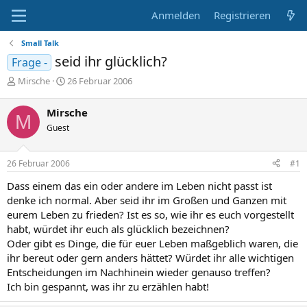
Anmelden
Registrieren
Small Talk
seid ihr glücklich?
Frage -
E
E
Mirsche
26 Februar 2006
r
r
s
s
Mirsche
M
t
t
Guest
e
e
l
l
l
l
26 Februar 2006
#1
e
t
r
a
Dass einem das ein oder andere im Leben nicht passt ist
m
denke ich normal. Aber seid ihr im Großen und Ganzen mit
eurem Leben zu frieden? Ist es so, wie ihr es euch vorgestellt
habt, würdet ihr euch als glücklich bezeichnen?
Oder gibt es Dinge, die für euer Leben maßgeblich waren, die
ihr bereut oder gern anders hättet? Würdet ihr alle wichtigen
Entscheidungen im Nachhinein wieder genauso treffen?
Ich bin gespannt, was ihr zu erzählen habt!