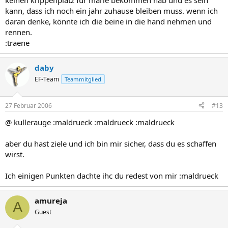
keinen krippenplatz für marie bekommen hab und es sein
kann, dass ich noch ein jahr zuhause bleiben muss. wenn ich
daran denke, könnte ich die beine in die hand nehmen und
rennen.
:traene
daby
EF-Team
Teammitglied
27 Februar 2006
#13
@ kullerauge :maldrueck :maldrueck :maldrueck
aber du hast ziele und ich bin mir sicher, dass du es schaffen
wirst.
Ich einigen Punkten dachte ihc du redest von mir :maldrueck
amureja
A
Guest