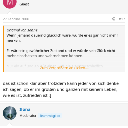
M
Guest
27 Februar 2006
#17
Original von sanne
Wenn jemand dauernd glücklich wäre, würde er es gar nicht mehr
merken.
Es wäre ein gewöhnlicher Zustand und er würde sein Glück nicht
mehr einschätzen und wahrnehmen können.
Nur ein Auf und Ab läßt einen Gefühle als unterschiedlich
Zum Vergrößern anklicken....
wahrnehmen und die glücklichen besonders wertschätzen.
das ist schon klar aber trotzdem kann jeder von sich denke
ich sagen, ob er im großen und ganzen mit seinem Leben,
wie es ist, zufrieden ist :]
Ilona
Moderator
Teammitglied