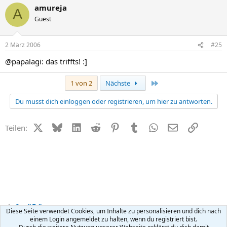
amureja
A
Guest
2 März 2006
#25
@papalagi: das triffts! :]
Letzte
1 von 2
Nächste
Du musst dich einloggen oder registrieren, um hier zu antworten.
X (Twitter)
Bluesky
LinkedIn
Reddit
Pinterest
Tumblr
WhatsApp
E-Mail
Link
Teilen:
Small Talk
Diese Seite verwendet Cookies, um Inhalte zu personalisieren und dich nach
einem Login angemeldet zu halten, wenn du registriert bist.