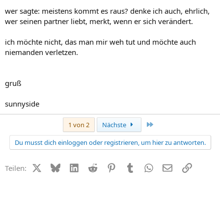
wer sagte: meistens kommt es raus? denke ich auch, ehrlich,
wer seinen partner liebt, merkt, wenn er sich verändert.
ich möchte nicht, das man mir weh tut und möchte auch
niemanden verletzen.
gruß
sunnyside
Letzte
1 von 2
Nächste
Du musst dich einloggen oder registrieren, um hier zu antworten.
X (Twitter)
Bluesky
LinkedIn
Reddit
Pinterest
Tumblr
WhatsApp
E-Mail
Link
Teilen: