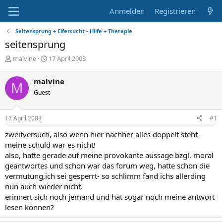
Anmelden
Registrieren
Seitensprung + Eifersucht - Hilfe + Therapie
seitensprung
E
E
malvine
17 April 2003
r
r
s
s
malvine
M
t
t
Guest
e
e
l
l
l
l
17 April 2003
#1
e
t
r
a
zweitversuch, also wenn hier nachher alles doppelt steht-
m
meine schuld war es nicht!
also, hatte gerade auf meine provokante aussage bzgl. moral
geantwortes und schon war das forum weg, hatte schon die
vermutung,ich sei gesperrt- so schlimm fand ichs allerding
nun auch wieder nicht.
erinnert sich noch jemand und hat sogar noch meine antwort
lesen können?