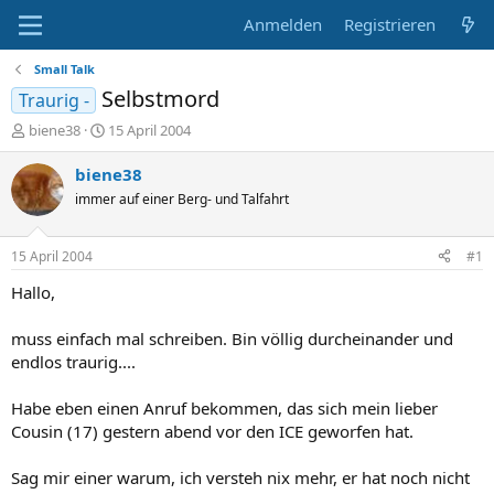
Anmelden
Registrieren
Small Talk
Selbstmord
Traurig -
E
E
biene38
15 April 2004
r
r
s
s
biene38
t
t
immer auf einer Berg- und Talfahrt
e
e
l
l
l
l
15 April 2004
#1
e
t
r
a
Hallo,
m
muss einfach mal schreiben. Bin völlig durcheinander und
endlos traurig....
Habe eben einen Anruf bekommen, das sich mein lieber
Cousin (17) gestern abend vor den ICE geworfen hat.
Sag mir einer warum, ich versteh nix mehr, er hat noch nicht