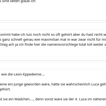
 sind selten glaub ich
kommt habe ich luis noch nicht so oft gehört aber du hast recht
es ganz schnell genau wie maximilian mal in war zwar nicht für m
chlag ach ja ich finde hier die namensvorschlege total toll weiter s
 wie die Leon-Eppedemie....
ine ein Junge geworden wäre, hätte sie wahrscheinlich Luca geh
gehört.
st sie ein Mädchen...., denn sonst wäre sie der 4. Luca im näheren