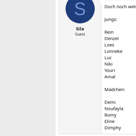
S
Doch noch wel
Jungs:
Sila
Rein
Guest
Denzel
Loes
Lonneke
Luc
Niki
Youri
Amal
Mädchen:
Demi
Noufayla
Romy
Eline
Dimphy