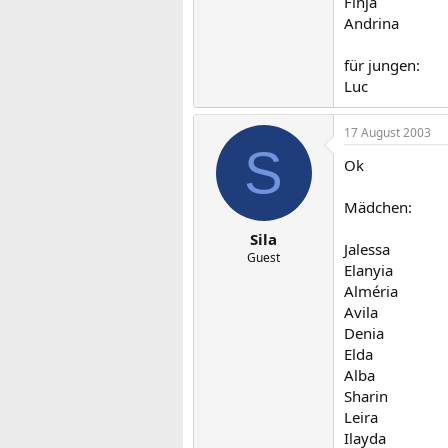
Finja
Andrina
für jungen:
Luc
17 August 2003
S
Ok
Mädchen:
Sila
Jalessa
Guest
Elanyia
Alméria
Avila
Denia
Elda
Alba
Sharin
Leira
Ilayda