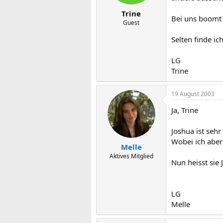
Trine
Bei uns boomt 
Guest
Selten finde ic
LG
Trine
19 August 2003
Ja, Trine
Joshua ist seh
Wobei ich aber 
Melle
Aktives Mitglied
Nun heisst sie 
LG
Melle