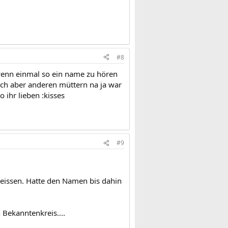
#8
 wenn einmal so ein name zu hören
ich aber anderen müttern na ja war
o ihr lieben :kisses
#9
eissen. Hatte den Namen bis dahin
 Bekanntenkreis....