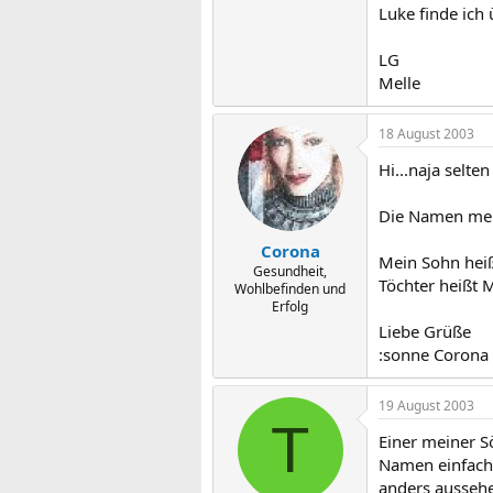
Luke finde ich 
LG
Melle
18 August 2003
Hi...naja selte
Die Namen mein
Corona
Mein Sohn heiß
Gesundheit,
Töchter heißt M
Wohlbefinden und
Erfolg
Liebe Grüße
:sonne Corona
19 August 2003
T
Einer meiner Sö
Namen einfach 
anders ausseh