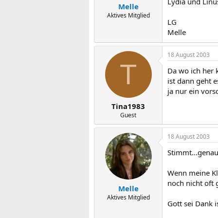
Lydia und Linus
Melle
Aktives Mitglied
LG
Melle
18 August 2003
T
Da wo ich her 
ist dann geht 
ja nur ein vors
Tina1983
Guest
18 August 2003
Stimmt...genau
Wenn meine Kle
noch nicht oft 
Melle
Aktives Mitglied
Gott sei Dank i