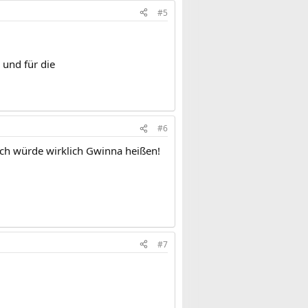
#5
 und für die
#6
ich würde wirklich Gwinna heißen!
#7