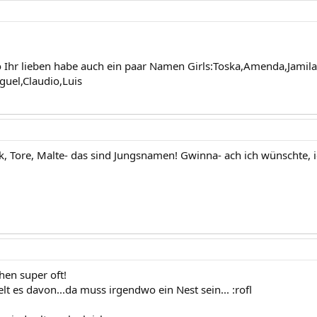
o Ihr lieben habe auch ein paar Namen Girls:Toska,Amenda,Jamila
guel,Claudio,Luis
k, Tore, Malte- das sind Jungsnamen! Gwinna- ach ich wünschte, 
chen super oft!
t es davon...da muss irgendwo ein Nest sein... :rofl