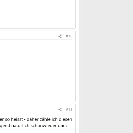
#10
#11
er so heisst - daher zähle ich diesen
egend natürlich schonwieder ganz