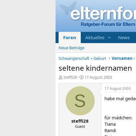
Foren
Aktuelles
News
Neue Beiträge
Schwangerschaft + Geburt
seltene kindernamen
E
E
steffi28
17 August 2003
r
r
s
s
17 August 2003
t
t
S
habe mal gedac
e
e
l
l
l
l
e
t
für mädchen:
steffi28
r
a
Tiana
m
Guest
Randi