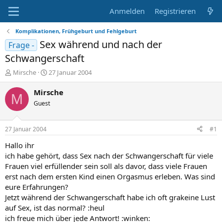
Anmelden
Registrieren
Komplikationen, Frühgeburt und Fehlgeburt
Sex während und nach der
Frage -
Schwangerschaft
E
E
Mirsche
27 Januar 2004
r
r
s
s
Mirsche
M
t
t
Guest
e
e
l
l
l
l
27 Januar 2004
#1
e
t
r
a
Hallo ihr
m
ich habe gehört, dass Sex nach der Schwangerschaft für viele
Frauen viel erfüllender sein soll als davor, dass viele Frauen
erst nach dem ersten Kind einen Orgasmus erleben. Was sind
eure Erfahrungen?
Jetzt während der Schwangerschaft habe ich oft grakeine Lust
auf Sex, ist das normal? :heul
ich freue mich über jede Antwort! :winken: