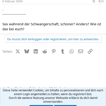
6 Februar 2004
#23
.
--------------------
Sex während der Schwangerschaft, schöner? Anders? Wie ist
das bei euch?
Du musst dich einloggen oder registrieren, um hier zu antworten.
X (Twitter)
Bluesky
LinkedIn
Reddit
Pinterest
Tumblr
WhatsApp
E-Mail
Link
Teilen:
Komplikationen, Frühgeburt und Fehlgeburt
Diese Seite verwendet Cookies, um Inhalte zu personalisieren und dich nach
einem Login angemeldet zu halten, wenn du registriert bist.
Durch die weitere Nutzung unserer Webseite erklärst du dich damit
Kontakt
Nutzungsbedingungen
Datenschutz
Hilfe
R
einverstanden.
S
S