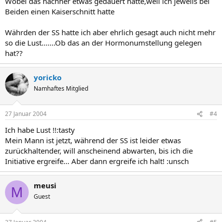
Wobei das nachher etwas gedauert hatte,weil ich jeweils bei
Beiden einen Kaiserschnitt hatte
Währden der SS hatte ich aber ehrlich gesagt auch nicht mehr
so die Lust.......Ob das an der Hormonumstellung gelegen
hat??
yoricko
Namhaftes Mitglied
27 Januar 2004
#4
Ich habe Lust !!:tasty
Mein Mann ist jetzt, während der SS ist leider etwas
zurückhaltender, will anscheinend abwarten, bis ich die
Initiative ergreife... Aber dann ergreife ich halt! :unsch
meusi
M
Guest