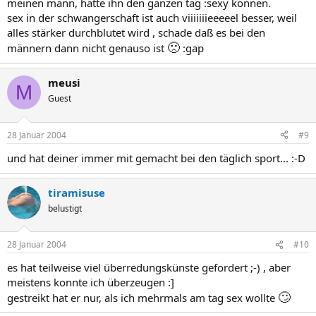
meinen mann, hätte ihn den ganzen tag :sexy können.
sex in der schwangerschaft ist auch viiiiiiieeeeel besser, weil
alles stärker durchblutet wird , schade daß es bei den
🙁
männern dann nicht genauso ist
:gap
meusi
M
Guest
28 Januar 2004
#9
und hat deiner immer mit gemacht bei den täglich sport... :-D
tiramisuse
belustigt
28 Januar 2004
#10
es hat teilweise viel überredungskünste gefordert ;-) , aber
meistens konnte ich überzeugen :]
🙄
gestreikt hat er nur, als ich mehrmals am tag sex wollte