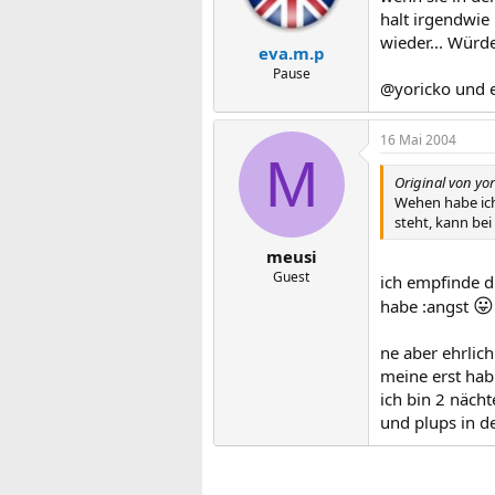
halt irgendwie
wieder... Würde
eva.m.p
Pause
@yoricko und e
16 Mai 2004
M
Original von yor
Wehen habe ich 
steht, kann bei
meusi
Guest
ich empfinde d
😛
habe :angst
ne aber ehrlic
meine erst ha
ich bin 2 näch
und plups in de