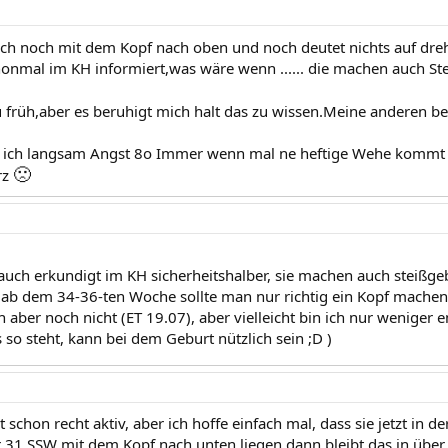
uch noch mit dem Kopf nach oben und noch deutet nichts auf dr
honmal im KH informiert,was wäre wenn ...... die machen auch 
zu früh,aber es beruhigt mich halt das zu wissen.Meine anderen b
ich langsam Angst 8o Immer wenn mal ne heftige Wehe kommt e
🙁
rz
auch erkundigt im KH sicherheitshalber, sie machen auch steißgeb
 ab dem 34-36-ten Woche sollte man nur richtig ein Kopf machen
aber noch nicht (ET 19.07), aber vielleicht bin ich nur weniger e
 so steht, kann bei dem Geburt nützlich sein ;D )
t schon recht aktiv, aber ich hoffe einfach mal, dass sie jetzt in d
r 31.SSW mit dem Kopf nach unten liegen dann bleibt das in über 