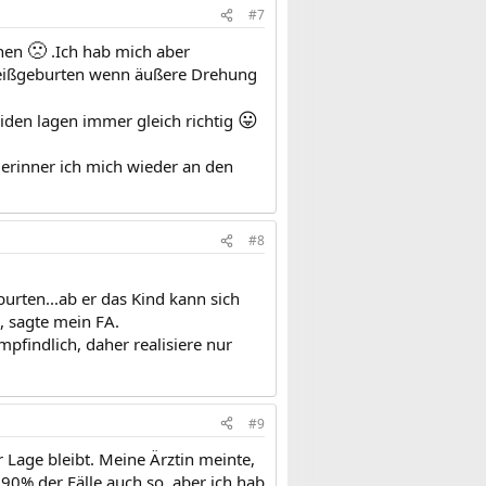
#7
🙁
ehen
.Ich hab mich aber
Steißgeburten wenn äußere Drehung
😛
eiden lagen immer gleich richtig
rinner ich mich wieder an den
#8
urten...ab er das Kind kann sich
, sagte mein FA.
mpfindlich, daher realisiere nur
#9
er Lage bleibt. Meine Ärztin meinte,
90% der Fälle auch so, aber ich hab