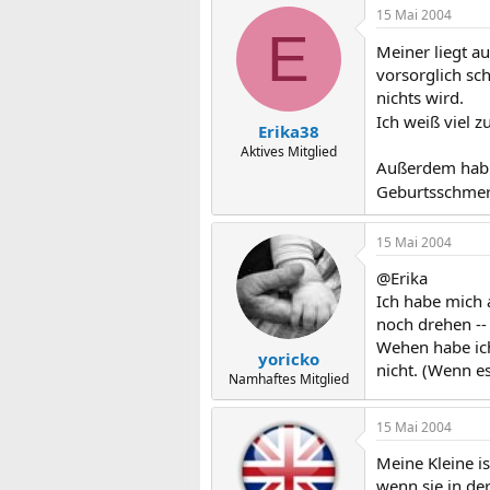
15 Mai 2004
E
Meiner liegt a
vorsorglich sc
nichts wird.
Ich weiß viel 
Erika38
Aktives Mitglied
Außerdem hab 
Geburtsschme
15 Mai 2004
@Erika
Ich habe mich 
noch drehen --
Wehen habe ich 
yoricko
nicht. (Wenn es
Namhaftes Mitglied
15 Mai 2004
Meine Kleine is
wenn sie in de