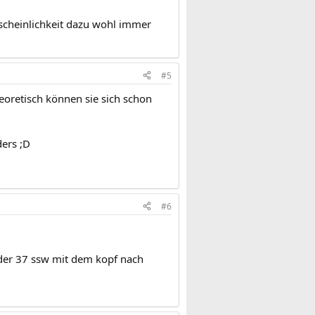
rscheinlichkeit dazu wohl immer
#5
heoretisch können sie sich schon
ders ;D
#6
n der 37 ssw mit dem kopf nach