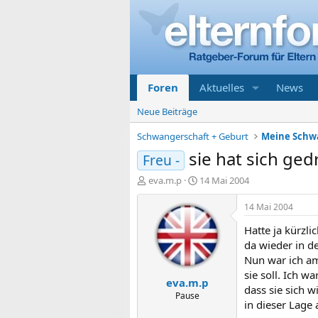
Foren
Aktuelles
News
Neue Beiträge
Schwangerschaft + Geburt
sie hat sich ged
Freu -
E
E
eva.m.p
14 Mai 2004
r
r
s
s
14 Mai 2004
t
t
Hatte ja kürzli
e
e
l
l
da wieder in d
l
l
Nun war ich am
e
t
sie soll. Ich w
eva.m.p
r
a
dass sie sich 
m
Pause
in dieser Lage 