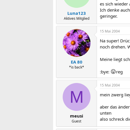
es sich wieder
Ich denke auch
Luna123
geringer.
Aktives Mitglied
15 Mai 2004
Na super! Drück
noch drehen. W
Meine liegt sc
EA 80
*is back*
😛
:bye:
reg
15 Mai 2004
M
mein zwerg lie
aber das änder
unten
meusi
also schreck di
Guest