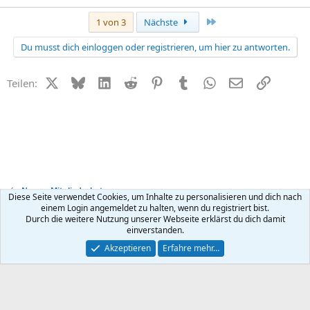
Letzte
1 von 3
Nächste
Du musst dich einloggen oder registrieren, um hier zu antworten.
X (Twitter)
Bluesky
LinkedIn
Reddit
Pinterest
Tumblr
WhatsApp
E-Mail
Link
Teilen:
News + Mitgliederbetreuung
Diese Seite verwendet Cookies, um Inhalte zu personalisieren und dich nach
einem Login angemeldet zu halten, wenn du registriert bist.
Durch die weitere Nutzung unserer Webseite erklärst du dich damit
Kontakt
Nutzungsbedingungen
Datenschutz
Hilfe
R
einverstanden.
S
S
®
Community platform by XenForo
© 2010-2026 XenForo Ltd.
Akzeptieren
Erfahre mehr…