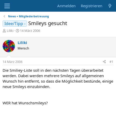
Anmelden
Registrieren
News + Mitgliederbetreuung
Smileys gesucht
Idee/Tipp -
E
E
Liliki
14 März 2006
r
r
s
s
Liliki
t
t
Mensch
e
e
l
l
l
l
14 März 2006
#1
e
t
r
a
Die Smiliey-Liste soll in den nächsten Tagen überarbeitet
m
werden. Dabei werden mehrere Smileys auf allgemeinen
Wunsch hin entfernt, so dass die Möglichkeit bestünde, einige
neue Smileys einzubinden.
WER hat Wunschsmileys?