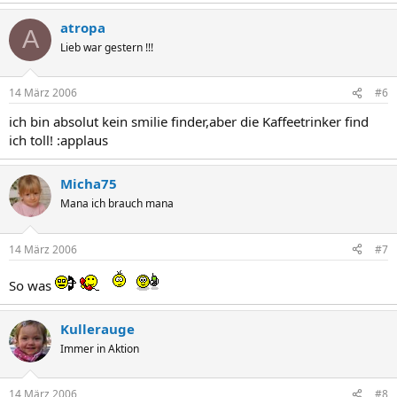
atropa
A
Lieb war gestern !!!
14 März 2006
#6
ich bin absolut kein smilie finder,aber die Kaffeetrinker find
ich toll! :applaus
Micha75
Mana ich brauch mana
14 März 2006
#7
So was
Kullerauge
Immer in Aktion
14 März 2006
#8