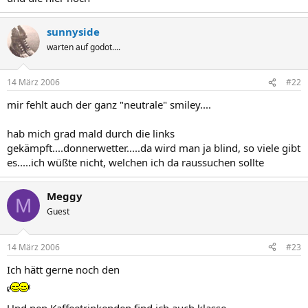
sunnyside
warten auf godot....
14 März 2006
#22
mir fehlt auch der ganz "neutrale" smiley....
hab mich grad mald durch die links
gekämpft....donnerwetter.....da wird man ja blind, so viele gibt
es.....ich wüßte nicht, welchen ich da raussuchen sollte
Meggy
M
Guest
14 März 2006
#23
Ich hätt gerne noch den
Und nen Kaffeetrinkenden find ich auch klasse.