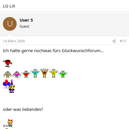
LG Lili
User 5
U
Guest
14 März 2006
#12
Ich hätte gerne nochwas fürs Glückwunschforum...
oder was liebendes?