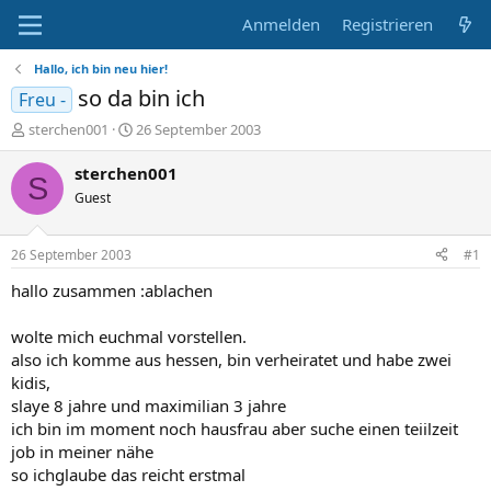
Anmelden
Registrieren
Hallo, ich bin neu hier!
so da bin ich
Freu -
E
E
sterchen001
26 September 2003
r
r
s
s
sterchen001
S
t
t
Guest
e
e
l
l
l
l
26 September 2003
#1
e
t
r
a
hallo zusammen :ablachen
m
wolte mich euchmal vorstellen.
also ich komme aus hessen, bin verheiratet und habe zwei
kidis,
slaye 8 jahre und maximilian 3 jahre
ich bin im moment noch hausfrau aber suche einen teiilzeit
job in meiner nähe
so ichglaube das reicht erstmal