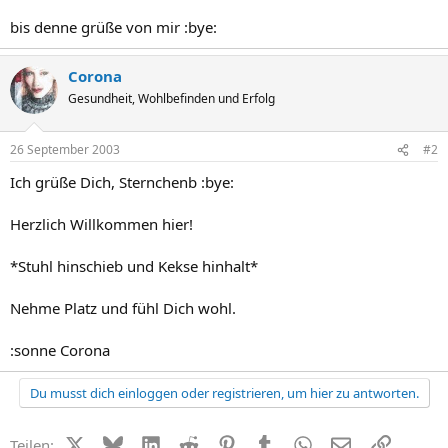
bis denne grüße von mir :bye:
Corona
Gesundheit, Wohlbefinden und Erfolg
26 September 2003
#2
Ich grüße Dich, Sternchenb :bye:
Herzlich Willkommen hier!
*Stuhl hinschieb und Kekse hinhalt*
Nehme Platz und fühl Dich wohl.
:sonne Corona
Du musst dich einloggen oder registrieren, um hier zu antworten.
X (Twitter)
Bluesky
LinkedIn
Reddit
Pinterest
Tumblr
WhatsApp
E-Mail
Link
Teilen: